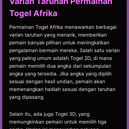
Varian Taruhan Permainan
Togel Afrika
Permainan Togel Afrika menawarkan berbagai
varian taruhan yang menarik, memberikan
pemain banyak pilihan untuk meningkatkan
pengalaman bermain mereka. Salah satu varian
yang paling umum adalah Togel 2D, di mana
pemain memilih dua angka dari sekumpulan
angka yang tersedia. Jika angka yang dipilih
sesuai dengan hasil undian, pemain akan
memenangkan hadiah sesuai dengan taruhan
yang dipasang.
Selain itu, ada juga Togel 3D, yang
memungkinkan pemain untuk memilih tiga