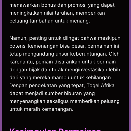
menawarkan bonus dan promosi yang dapat
meningkatkan nilai taruhan, memberikan
peluang tambahan untuk menang.
Namun, penting untuk diingat bahwa meskipun
potensi kemenangan bisa besar, permainan ini
tetap mengandung unsur keberuntungan. Oleh
karena itu, pemain disarankan untuk bermain
dengan bijak dan tidak menginvestasikan lebih
dari yang mereka mampu untuk kehilangan.
Dengan pendekatan yang tepat, Togel Afrika
dapat menjadi sumber hiburan yang
menyenangkan sekaligus memberikan peluang
untuk meraih kemenangan.