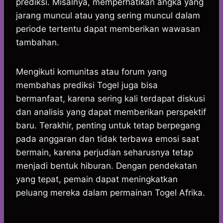
prediksi. Misalnya, memperhatikan angka yang
jarang muncul atau yang sering muncul dalam
periode tertentu dapat memberikan wawasan
tambahan.
Mengikuti komunitas atau forum yang
membahas prediksi Togel juga bisa
bermanfaat, karena sering kali terdapat diskusi
dan analisis yang dapat memberikan perspektif
baru. Terakhir, penting untuk tetap berpegang
pada anggaran dan tidak terbawa emosi saat
bermain, karena perjudian seharusnya tetap
menjadi bentuk hiburan. Dengan pendekatan
yang tepat, pemain dapat meningkatkan
peluang mereka dalam permainan Togel Afrika.