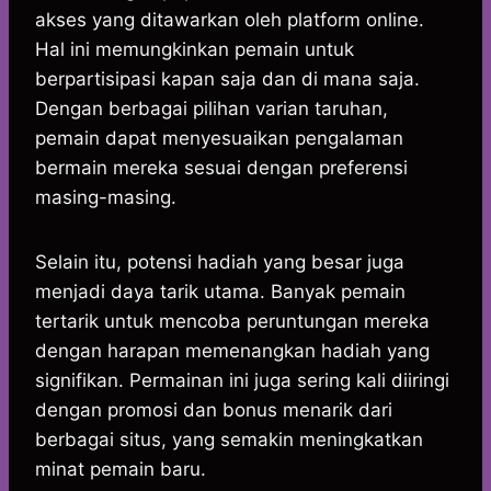
akses yang ditawarkan oleh platform online.
Hal ini memungkinkan pemain untuk
berpartisipasi kapan saja dan di mana saja.
Dengan berbagai pilihan varian taruhan,
pemain dapat menyesuaikan pengalaman
bermain mereka sesuai dengan preferensi
masing-masing.
Selain itu, potensi hadiah yang besar juga
menjadi daya tarik utama. Banyak pemain
tertarik untuk mencoba peruntungan mereka
dengan harapan memenangkan hadiah yang
signifikan. Permainan ini juga sering kali diiringi
dengan promosi dan bonus menarik dari
berbagai situs, yang semakin meningkatkan
minat pemain baru.