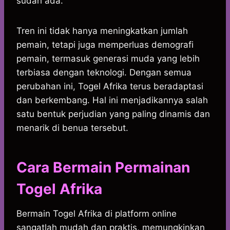
sudah ada.
Tren ini tidak hanya meningkatkan jumlah
pemain, tetapi juga memperluas demografi
pemain, termasuk generasi muda yang lebih
terbiasa dengan teknologi. Dengan semua
perubahan ini, Togel Afrika terus beradaptasi
dan berkembang. Hal ini menjadikannya salah
satu bentuk perjudian yang paling dinamis dan
menarik di benua tersebut.
Cara Bermain Permainan
Togel Afrika
Bermain Togel Afrika di platform online
sangatlah mudah dan praktis, memungkinkan