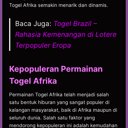
Togel Afrika semakin menarik dan dinamis.
Baca Juga:
Togel Brazil –
Rahasia Kemenangan di Lotere
Terpopuler Eropa
Kepopuleran Permainan
Togel Afrika
Permainan Togel Afrika telah menjadi salah
satu bentuk hiburan yang sangat populer di
kalangan masyarakat, baik di Afrika maupun di
seluruh dunia. Salah satu faktor yang
mendorong kepopuleran ini adalah kemudahan