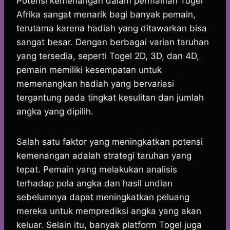
Potensi kemenangan dalam permainan Togel
Afrika sangat menarik bagi banyak pemain,
terutama karena hadiah yang ditawarkan bisa
sangat besar. Dengan berbagai varian taruhan
yang tersedia, seperti Togel 2D, 3D, dan 4D,
pemain memiliki kesempatan untuk
memenangkan hadiah yang bervariasi
tergantung pada tingkat kesulitan dan jumlah
angka yang dipilih.
Salah satu faktor yang meningkatkan potensi
kemenangan adalah strategi taruhan yang
tepat. Pemain yang melakukan analisis
terhadap pola angka dan hasil undian
sebelumnya dapat meningkatkan peluang
mereka untuk memprediksi angka yang akan
keluar. Selain itu, banyak platform Togel juga