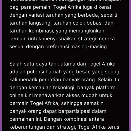
bagi para pemain. Togel Afrika juga dikenal
dengan variasi taruhan yang berbeda, seperti
taruhan langsung, taruhan colok bebas, dan
taruhan kombinasi, yang memungkinkan
pemain untuk menyesuaikan strategi mereka
sesuai dengan preferensi masing-masing.
Salah satu daya tarik utama dari Togel Afrika
adalah potensi hadiah yang besar, yang sering
kali menarik perhatian banyak orang. Selain itu,
dengan kemajuan teknologi, banyak platform
online kini menawarkan akses mudah untuk
bermain Togel Afrika, sehingga semakin
banyak orang dapat berpartisipasi dalam
permainan ini. Dengan kombinasi antara
keberuntungan dan strategi, Togel Afrika terus