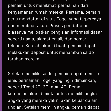
pemain untuk menikmati permainan dari
kenyamanan rumah mereka. Pertama, pemain
perlu mendaftar di situs Togel yang terpercaya
dan membuat akun. Proses pendaftaran
biasanya melibatkan pengisian informasi dasar
seperti nama, alamat email, dan nomor
telepon. Setelah akun dibuat, pemain dapat
melakukan deposit untuk menambah saldo
taruhan mereka.
Setelah memiliki saldo, pemain dapat memilih
jenis permainan Togel yang ingin dimainkan,
seperti Togel 2D, 3D, atau 4D. Pemain
kemudian akan diminta untuk memilih angka-
angka yang mereka yakini akan keluar dalam
undian. Setelah memilih angka, pemain dapat