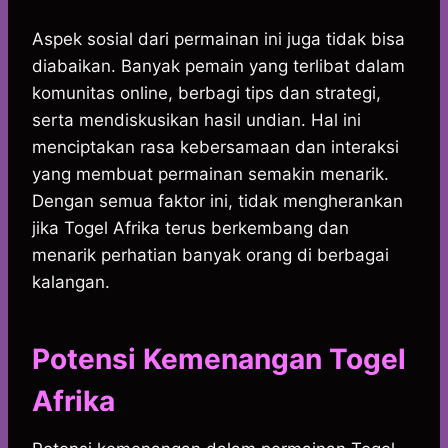
Aspek sosial dari permainan ini juga tidak bisa
diabaikan. Banyak pemain yang terlibat dalam
komunitas online, berbagi tips dan strategi,
serta mendiskusikan hasil undian. Hal ini
menciptakan rasa kebersamaan dan interaksi
yang membuat permainan semakin menarik.
Dengan semua faktor ini, tidak mengherankan
jika Togel Afrika terus berkembang dan
menarik perhatian banyak orang di berbagai
kalangan.
Potensi Kemenangan Togel
Afrika