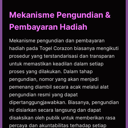
Mekanisme Pengundian &
Pembayaran Hadiah
Mekanisme pengundian dan pembayaran
hadiah pada Togel Corazon biasanya mengikuti
prosedur yang terstandarisasi dan transparan
untuk memastikan keadilan dalam setiap
proses yang dilakukan. Dalam tahap
pengundian, nomor yang akan menjadi
pemenang diambil secara acak melalui alat
pengundian resmi yang dapat
dipertanggungjawabkan. Biasanya, pengundian
ini disiarkan secara langsung dan dapat
disaksikan oleh publik untuk memberikan rasa
percaya dan akuntabilitas terhadap setiap