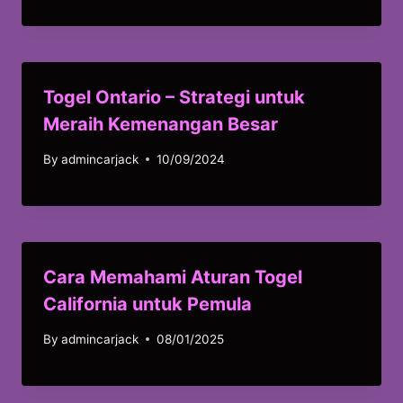
Togel Ontario – Strategi untuk
Meraih Kemenangan Besar
By
admincarjack
10/09/2024
Cara Memahami Aturan Togel
California untuk Pemula
By
admincarjack
08/01/2025