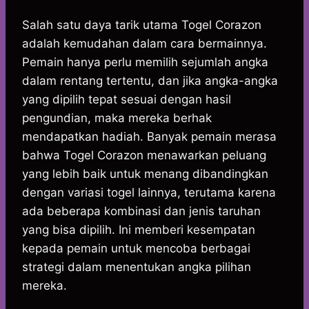
Salah satu daya tarik utama Togel Corazon
adalah kemudahan dalam cara bermainnya.
Pemain hanya perlu memilih sejumlah angka
dalam rentang tertentu, dan jika angka-angka
yang dipilih tepat sesuai dengan hasil
pengundian, maka mereka berhak
mendapatkan hadiah. Banyak pemain merasa
bahwa Togel Corazon menawarkan peluang
yang lebih baik untuk menang dibandingkan
dengan variasi togel lainnya, terutama karena
ada beberapa kombinasi dan jenis taruhan
yang bisa dipilih. Ini memberi kesempatan
kepada pemain untuk mencoba berbagai
strategi dalam menentukan angka pilihan
mereka.