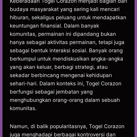
Keberadaan Togel Corazon menjadi bagian dari
budaya masyarakat yang sering kali mencari
hiburan, sekaligus peluang untuk mendapatkan
keuntungan finansial. Dalam banyak
komunitas, permainan ini dipandang bukan
hanya sebagai aktivitas permainan, tetapi juga
sebagai bentuk interaksi sosial. Banyak orang
berkumpul untuk mendiskusikan angka-angka
yang akan keluar, berbagi strategi, atau
sekadar berbincang mengenai kehidupan
sehari-hari. Dalam konteks ini, Togel Corazon
berfungsi sebagai jembatan yang
menghubungkan orang-orang dalam sebuah
komunitas.
Namun, di balik popularitasnya, Togel Corazon
juga menghadapi berbagai kontroversi dan