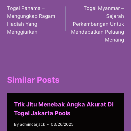
Togel Panama –
Togel Myanmar –
navigation
Mengungkap Ragam
Sejarah
Hadiah Yang
Perkembangan Untuk
Menggiurkan
Mendapatkan Peluang
Menang
Similar Posts
Trik Jitu Menebak Angka Akurat Di
Togel Jakarta Pools
By
admincarjack
03/26/2025