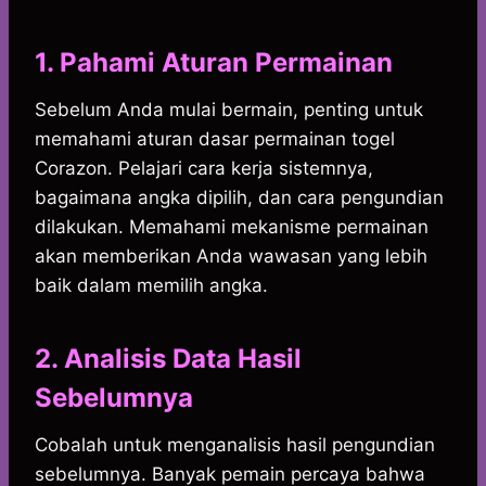
1. Pahami Aturan Permainan
Sebelum Anda mulai bermain, penting untuk
memahami aturan dasar permainan togel
Corazon. Pelajari cara kerja sistemnya,
bagaimana angka dipilih, dan cara pengundian
dilakukan. Memahami mekanisme permainan
akan memberikan Anda wawasan yang lebih
baik dalam memilih angka.
2. Analisis Data Hasil
Sebelumnya
Cobalah untuk menganalisis hasil pengundian
sebelumnya. Banyak pemain percaya bahwa