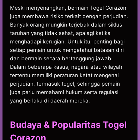
Meski menyenangkan, bermain Togel Corazon
juga membawa risiko terkait dengan perjudian.
Banyak orang mungkin terjebak dalam siklus
taruhan yang tidak sehat, apalagi ketika
menghadapi kerugian. Untuk itu, penting bagi
setiap pemain untuk mengetahui batasan diri
dan bermain secara bertanggung jawab.
Dalam beberapa kasus, negara atau wilayah
tertentu memiliki peraturan ketat mengenai
perjudian, termasuk togel, sehingga pemain
juga perlu memahami hukum serta regulasi
yang berlaku di daerah mereka.
Budaya & Popularitas Togel
Corazon