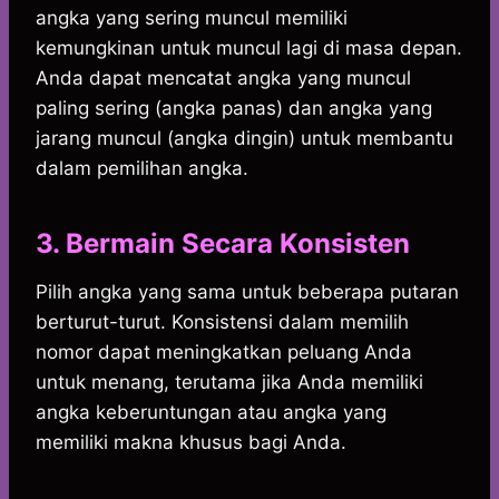
angka yang sering muncul memiliki
kemungkinan untuk muncul lagi di masa depan.
Anda dapat mencatat angka yang muncul
paling sering (angka panas) dan angka yang
jarang muncul (angka dingin) untuk membantu
dalam pemilihan angka.
3. Bermain Secara Konsisten
Pilih angka yang sama untuk beberapa putaran
berturut-turut. Konsistensi dalam memilih
nomor dapat meningkatkan peluang Anda
untuk menang, terutama jika Anda memiliki
angka keberuntungan atau angka yang
memiliki makna khusus bagi Anda.