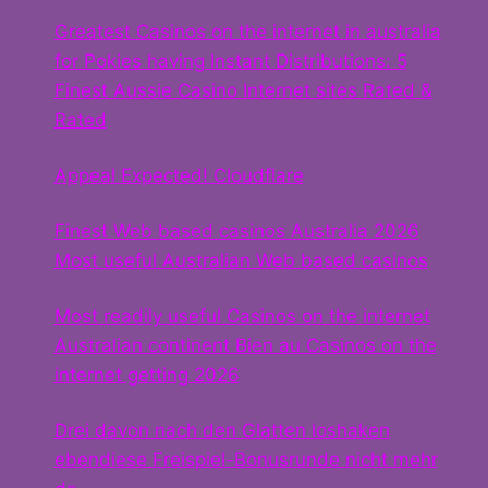
Greatest Casinos on the internet in australia
for Pokies having Instant Distributions: 5
Finest Aussie Casino Internet sites Rated &
Rated
Appeal Expected! Cloudflare
Finest Web based casinos Australia 2026
Most useful Australian Web based casinos
Most readily useful Casinos on the internet
Australian continent Bien au Casinos on the
internet getting 2026
Drei davon nach den Glatten loshaken
ebendiese Freispiel-Bonusrunde nicht mehr