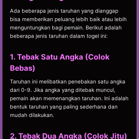
Ada beberapa jenis taruhan yang dianggap
bisa memberikan peluang lebih baik atau lebih
menguntungkan bagi pemain. Berikut adalah
beberapa jenis taruhan dalam togel ini:
1. Tebak Satu Angka (Colok
Bebas)
Taruhan ini melibatkan penebakan satu angka
dari 0-9. Jika angka yang ditebak muncul,
pemain akan memenangkan taruhan. Ini adalah
bentuk taruhan yang paling sederhana dan
mudah dilakukan.
2. Tebak Dua Angka (Colok Jitu)