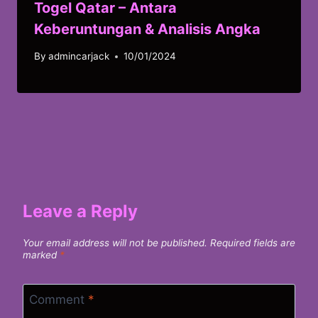
Togel Qatar – Antara
Keberuntungan & Analisis Angka
By
admincarjack
10/01/2024
Leave a Reply
Your email address will not be published.
Required fields are
marked
*
Comment
*