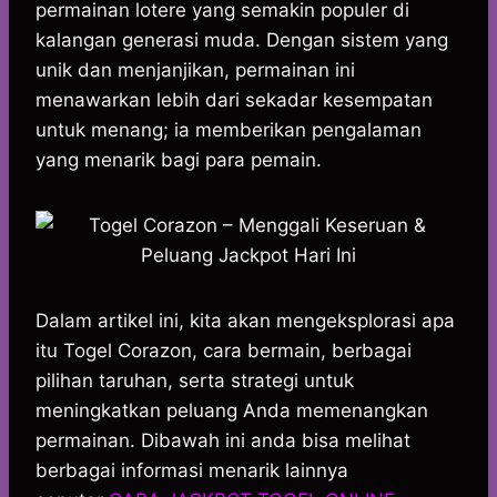
t
e
s
e
p
s
r
permainan lotere yang semakin populer di
s
b
e
g
e
a
e
kalangan generasi muda. Dengan sistem yang
A
o
n
r
g
unik dan menjanjikan, permainan ini
p
o
g
a
e
menawarkan lebih dari sekadar kesempatan
p
k
e
m
r
untuk menang; ia memberikan pengalaman
yang menarik bagi para pemain.
Dalam artikel ini, kita akan mengeksplorasi apa
itu Togel Corazon, cara bermain, berbagai
pilihan taruhan, serta strategi untuk
meningkatkan peluang Anda memenangkan
permainan. Dibawah ini anda bisa melihat
berbagai informasi menarik lainnya