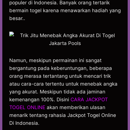
t
e
s
e
p
s
r
populer di Indonesia. Banyak orang tertarik
s
b
e
g
e
a
e
bermain togel karena menawarkan hadiah yang
A
o
n
r
g
besar..
p
o
g
a
e
p
k
e
m
r
Namun, meskipun permainan ini sangat
bergantung pada keberuntungan, beberapa
orang merasa tertantang untuk mencari trik
atau cara-cara tertentu untuk menebak angka
yang akurat. Meskipun tidak ada jaminan
kemenangan 100%. Disini
CARA JACKPOT
TOGEL ONLINE
akan memberikan ulasan
menarik tentang rahasia Jackpot Togel Online
Di Indonesia.