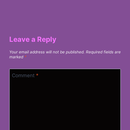
Leave a Reply
Your email address will not be published.
Required fields are
marked
*
Comment
*