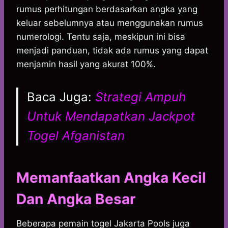
rumus perhitungan berdasarkan angka yang
keluar sebelumnya atau menggunakan rumus
numerologi. Tentu saja, meskipun ini bisa
menjadi panduan, tidak ada rumus yang dapat
menjamin hasil yang akurat 100%.
Baca Juga:
Strategi Ampuh
Untuk Mendapatkan Jackpot
Togel Afganistan
Memanfaatkan Angka Kecil
Dan Angka Besar
Beberapa pemain togel Jakarta Pools juga