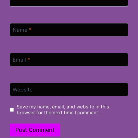
Name
*
Email
*
Website
Save my name, email, and website in this
browser for the next time I comment.