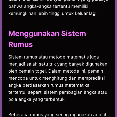
bahwa angka-angka tertentu memiliki
kemungkinan lebih tinggi untuk keluar lagi.
Menggunakan Sistem
Rumus
Sistem rumus atau metode matematis juga
menjadi salah satu trik yang banyak digunakan
oleh pemain togel. Dalam metode ini, pemain
mencoba untuk menghitung dan memprediksi
angka berdasarkan rumus matematika
tertentu, seperti sistem pembagian angka atau
pola angka yang terbentuk.
Beberapa rumus yang sering digunakan adalah