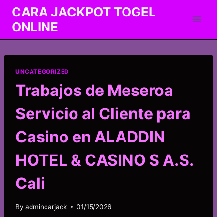
Skip
CARA JACKPOT TOGEL
to
ONLINE
content
UNCATEGORIZED
Trabajos de Meseroa
Servicio al Cliente para
Casino en ALADDIN
HOTEL & CASINO S A.S.
Cali
By
admincarjack
01/15/2026