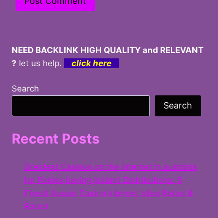
NEED BACKLINK HIGH QUALITY and RELEVANT
?
let us help.
click here
Search
Search
Recent Posts
Greatest Casinos on the internet in australia
for Pokies having Instant Distributions: 5
Finest Aussie Casino Internet sites Rated &
Rated