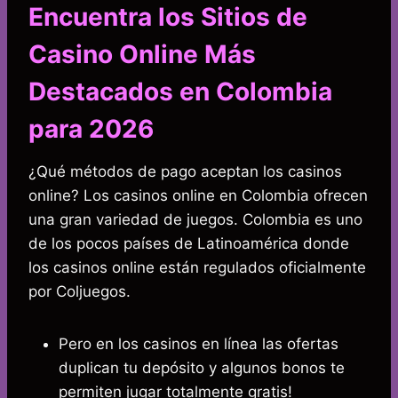
Encuentra los Sitios de
Casino Online Más
Destacados en Colombia
para 2026
¿Qué métodos de pago aceptan los casinos
online? Los casinos online en Colombia ofrecen
una gran variedad de juegos. Colombia es uno
de los pocos países de Latinoamérica donde
los casinos online están regulados oficialmente
por Coljuegos.
Pero en los casinos en línea las ofertas
duplican tu depósito y algunos bonos te
permiten jugar totalmente gratis!