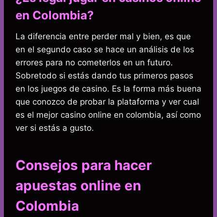
en Colombia?
La diferencia entre perder mal y bien, es que
en el segundo caso se hace un análisis de los
errores para no cometerlos en un futuro.
Sobretodo si estás dando tus primeros pasos
en los juegos de casino. Es la forma más buena
que conozco de probar la plataforma y ver cual
es el mejor casino online en colombia, así como
ver si estás a gusto.
Consejos para hacer
apuestas online en
Colombia