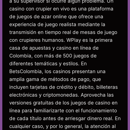
a su supervisor si ocurre algún problema. Un
casino con crupier en vivo es una plataforma
de juegos de azar online que ofrece una
experiencia de juego realista mediante la
transmisión en tiempo real de mesas de juego
con crupieres humanos. WPlay es la primera
casa de apuestas y casino en línea de
Colombia, con más de 500 juegos de
diferentes temáticas y estilos. En
BetsColombia, los casinos presentan una
amplia gama de métodos de pago, que
incluyen tarjetas de crédito y débito, billeteras
electrónicas y criptomonedas. Aprovecha las
versiones gratuitas de los juegos de casino en
línea para familiarizarte con el funcionamiento
de cada título antes de arriesgar dinero real. En
cualquier caso, y por lo general, la atención al