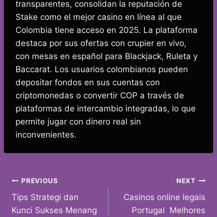
transparentes, consolidan la reputación de
Stake como el mejor casino en línea al que
Colombia tiene acceso en 2025. La plataforma
destaca por sus ofertas con crupier en vivo,
con mesas en español para Blackjack, Ruleta y
Baccarat. Los usuarios colombianos pueden
depositar fondos en sus cuentas con
criptomonedas o convertir COP a través de
plataformas de intercambio integradas, lo que
permite jugar con dinero real sin
inconvenientes.
Post
PREVIOUS
NEXT
Tips Strategi dan
Casinos online legais
navigation
Kunci Sukses Menang
Portugal ️ Melhores