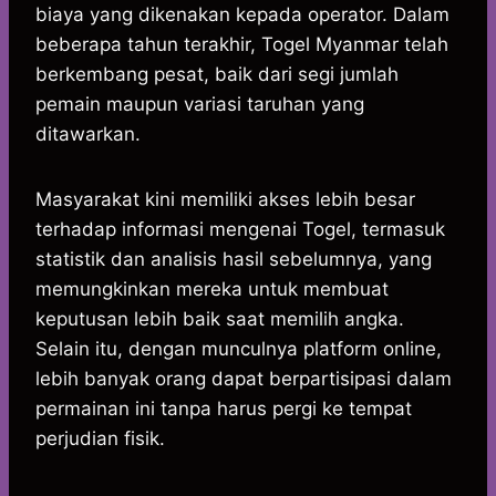
biaya yang dikenakan kepada operator. Dalam
beberapa tahun terakhir, Togel Myanmar telah
berkembang pesat, baik dari segi jumlah
pemain maupun variasi taruhan yang
ditawarkan.
Masyarakat kini memiliki akses lebih besar
terhadap informasi mengenai Togel, termasuk
statistik dan analisis hasil sebelumnya, yang
memungkinkan mereka untuk membuat
keputusan lebih baik saat memilih angka.
Selain itu, dengan munculnya platform online,
lebih banyak orang dapat berpartisipasi dalam
permainan ini tanpa harus pergi ke tempat
perjudian fisik.