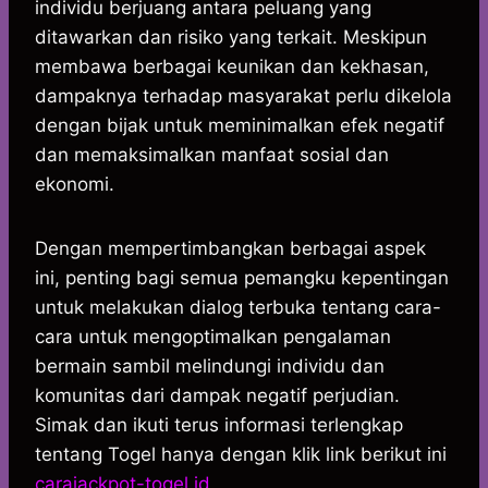
individu berjuang antara peluang yang
ditawarkan dan risiko yang terkait. Meskipun
membawa berbagai keunikan dan kekhasan,
dampaknya terhadap masyarakat perlu dikelola
dengan bijak untuk meminimalkan efek negatif
dan memaksimalkan manfaat sosial dan
ekonomi.
Dengan mempertimbangkan berbagai aspek
ini, penting bagi semua pemangku kepentingan
untuk melakukan dialog terbuka tentang cara-
cara untuk mengoptimalkan pengalaman
bermain sambil melindungi individu dan
komunitas dari dampak negatif perjudian.
Simak dan ikuti terus informasi terlengkap
tentang Togel hanya dengan klik link berikut ini
carajackpot-togel.id
.