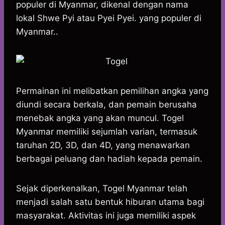
t
e
s
e
p
s
r
populer di Myanmar, dikenal dengan nama
s
b
e
g
e
a
e
lokal Shwe Pyi atau Pyei Pyei. yang populer di
A
o
n
r
g
Myanmar..
p
o
g
a
e
p
k
e
m
r
Permainan ini melibatkan pemilihan angka yang
diundi secara berkala, dan pemain berusaha
menebak angka yang akan muncul. Togel
Myanmar memiliki sejumlah varian, termasuk
taruhan 2D, 3D, dan 4D, yang menawarkan
berbagai peluang dan hadiah kepada pemain.
Sejak diperkenalkan, Togel Myanmar telah
menjadi salah satu bentuk hiburan utama bagi
masyarakat. Aktivitas ini juga memiliki aspek