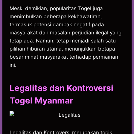
Meski demikian, popularitas Togel juga
menimbulkan beberapa kekhawatiran,
termasuk potensi dampak negatif pada
masyarakat dan masalah perjudian ilegal yang
tetap ada. Namun, tetap menjadi salah satu
pilihan hiburan utama, menunjukkan betapa
besar minat masyarakat terhadap permainan
ini.
Legalitas dan Kontroversi
Togel Myanmar
Legalitas dan Kontroversi merupakan topik