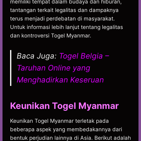
memiliki tempat dalam budaya dan hiburan,
tantangan terkait legalitas dan dampaknya
terus menjadi perdebatan di masyarakat.
Untuk informasi lebih lanjut tentang legalitas
dan kontroversi Togel Myanmar.
Baca Juga:
Togel Belgia –
Taruhan Online yang
Menghadirkan Keseruan
Keunikan Togel Myanmar
Keunikan Togel Myanmar terletak pada
beberapa aspek yang membedakannya dari
bentuk perjudian lainnya di Asia. Berikut adalah