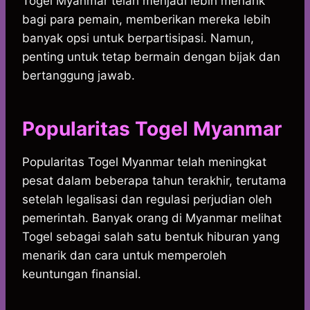
Togel Myanmar telah menjadi lebih menarik
bagi para pemain, memberikan mereka lebih
banyak opsi untuk berpartisipasi. Namun,
penting untuk tetap bermain dengan bijak dan
bertanggung jawab.
Popularitas Togel Myanmar
Popularitas Togel Myanmar telah meningkat
pesat dalam beberapa tahun terakhir, terutama
setelah legalisasi dan regulasi perjudian oleh
pemerintah. Banyak orang di Myanmar melihat
Togel sebagai salah satu bentuk hiburan yang
menarik dan cara untuk memperoleh
keuntungan finansial.