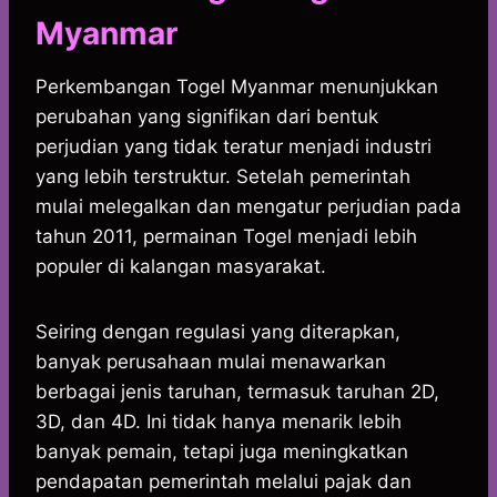
Myanmar
Perkembangan Togel Myanmar menunjukkan
perubahan yang signifikan dari bentuk
perjudian yang tidak teratur menjadi industri
yang lebih terstruktur. Setelah pemerintah
mulai melegalkan dan mengatur perjudian pada
tahun 2011, permainan Togel menjadi lebih
populer di kalangan masyarakat.
Seiring dengan regulasi yang diterapkan,
banyak perusahaan mulai menawarkan
berbagai jenis taruhan, termasuk taruhan 2D,
3D, dan 4D. Ini tidak hanya menarik lebih
banyak pemain, tetapi juga meningkatkan
pendapatan pemerintah melalui pajak dan