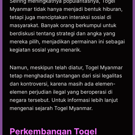
Seiring meningkatnya popularitasnya, Togel
Myanmar tidak hanya menjadi bentuk hiburan,
tetapi juga menciptakan interaksi sosial di
masyarakat. Banyak orang berkumpul untuk
berdiskusi tentang strategi dan angka yang
mereka pilih, menjadikan permainan ini sebagai
kegiatan sosial yang menarik.
Namun, meskipun telah diatur, Togel Myanmar
tetap menghadapi tantangan dari sisi legalitas
dan kontroversi, karena masih ada elemen-
elemen perjudian ilegal yang beroperasi di
negara tersebut. Untuk informasi lebih lanjut
mengenai sejarah Togel Myanmar.
Perkembangan Togel