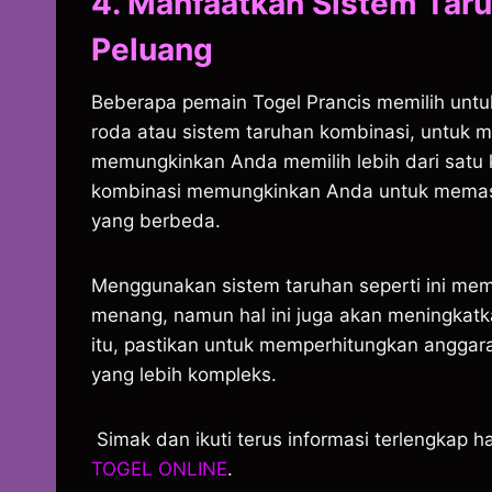
4. Manfaatkan Sistem Tar
Peluang
Beberapa pemain Togel Prancis memilih untu
roda atau sistem taruhan kombinasi, untuk 
memungkinkan Anda memilih lebih dari satu 
kombinasi memungkinkan Anda untuk memas
yang berbeda.
Menggunakan sistem taruhan seperti ini me
menang, namun hal ini juga akan meningkatk
itu, pastikan untuk memperhitungkan angga
yang lebih kompleks.
Simak dan ikuti terus informasi terlengkap ha
TOGEL ONLINE
.