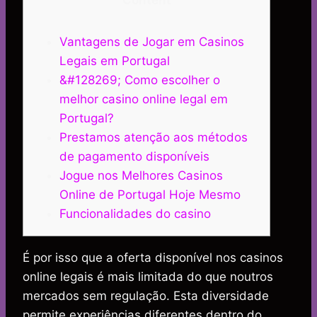
Content
t
e
s
e
p
s
r
s
b
e
g
e
a
e
A
o
n
r
g
Vantagens de Jogar em Casinos
p
o
g
a
e
Legais em Portugal
p
k
e
m
&#128269; Como escolher o
r
melhor casino online legal em
Portugal?
Prestamos atenção aos métodos
de pagamento disponíveis
Jogue nos Melhores Casinos
Online de Portugal Hoje Mesmo
Funcionalidades do casino
É por isso que a oferta disponível nos casinos
online legais é mais limitada do que noutros
mercados sem regulação. Esta diversidade
permite experiências diferentes dentro do