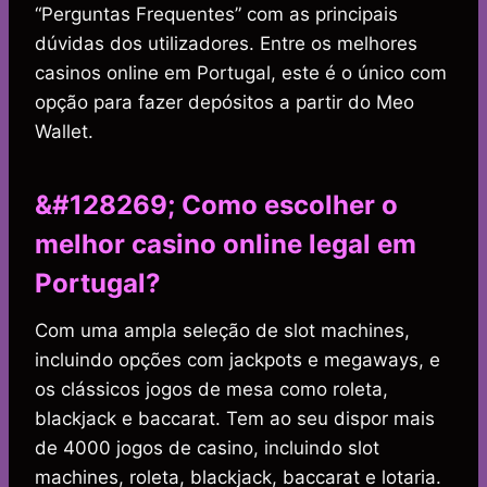
“Perguntas Frequentes” com as principais
dúvidas dos utilizadores. Entre os melhores
casinos online em Portugal, este é o único com
opção para fazer depósitos a partir do Meo
Wallet.
&#128269; Como escolher o
melhor casino online legal em
Portugal?
Com uma ampla seleção de slot machines,
incluindo opções com jackpots e megaways, e
os clássicos jogos de mesa como roleta,
blackjack e baccarat. Tem ao seu dispor mais
de 4000 jogos de casino, incluindo slot
machines, roleta, blackjack, baccarat e lotaria.