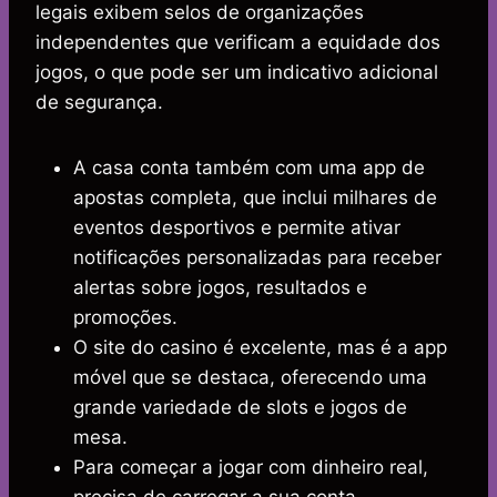
legais exibem selos de organizações
independentes que verificam a equidade dos
jogos, o que pode ser um indicativo adicional
de segurança.
A casa conta também com uma app de
apostas completa, que inclui milhares de
eventos desportivos e permite ativar
notificações personalizadas para receber
alertas sobre jogos, resultados e
promoções.
O site do casino é excelente, mas é a app
móvel que se destaca, oferecendo uma
grande variedade de slots e jogos de
mesa.
Para começar a jogar com dinheiro real,