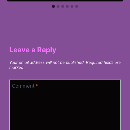
Leave a Reply
Your email address will not be published.
Required fields are
marked
*
Comment
*