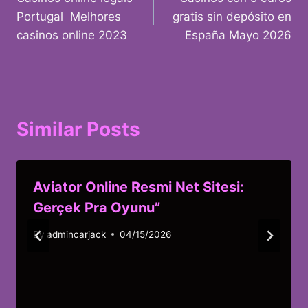
navigation
Portugal ️ Melhores
gratis sin depósito en
casinos online 2023
España Mayo 2026
Similar Posts
Aviator Online Resmi Net Sitesi:
Gerçek Pra Oyunu”
By
admincarjack
04/15/2026