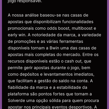
jogo responsável.
A nossa análise baseou-se nas casas de
apostas que disponibilizam funcionalidades
promocionais como odds boost, multiboost e
early win. A notoriedade da marca, a variedade
de promoções e as várias ferramentas
disponíveis tornam a Bwin uma das casas de
apostas mais completas do mercado. Entre os
recursos disponíveis estão o cash out, que
permite gerir apostas durante o jogo, bem
como depósitos e levantamentos imediatos,
que facilitam a gestão do saldo na conta. A
fiabilidade da marca e a estabilidade da
plataforma são pontos fortes que tornam a
Solverde uma opção sólida para quem procura
apostar nos principais eventos desportivos. A