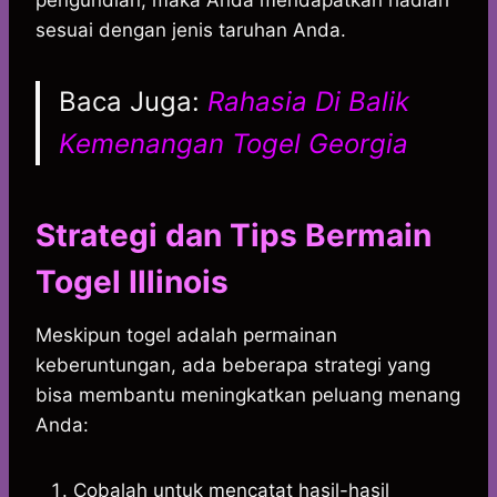
pengundian, maka Anda mendapatkan hadiah
sesuai dengan jenis taruhan Anda.
Baca Juga:
Rahasia Di Balik
Kemenangan Togel Georgia
Strategi dan Tips Bermain
Togel Illinois
Meskipun togel adalah permainan
keberuntungan, ada beberapa strategi yang
bisa membantu meningkatkan peluang menang
Anda:
Cobalah untuk mencatat hasil-hasil