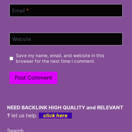
Email
*
Website
Save my name, email, and website in this
browser for the next time I comment.
NEED BACKLINK HIGH QUALITY and RELEVANT
?
let us help.
click here
Search