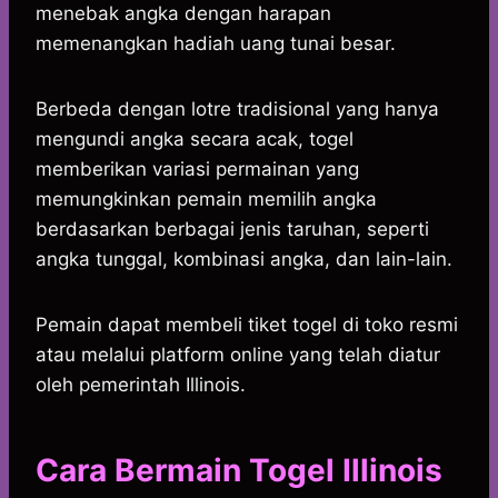
menebak angka dengan harapan
memenangkan hadiah uang tunai besar.
Berbeda dengan lotre tradisional yang hanya
mengundi angka secara acak, togel
memberikan variasi permainan yang
memungkinkan pemain memilih angka
berdasarkan berbagai jenis taruhan, seperti
angka tunggal, kombinasi angka, dan lain-lain.
Pemain dapat membeli tiket togel di toko resmi
atau melalui platform online yang telah diatur
oleh pemerintah Illinois.
Cara Bermain Togel Illinois