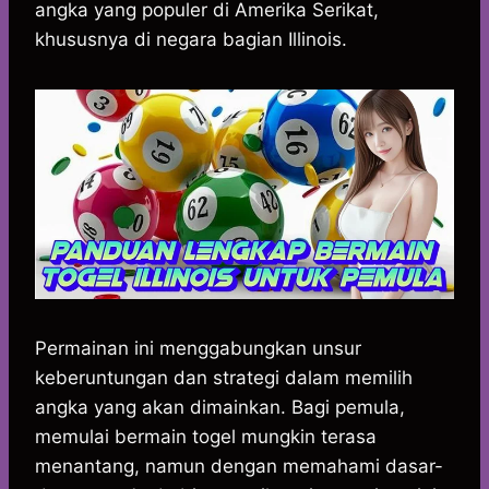
t
e
s
e
p
s
r
angka yang populer di Amerika Serikat,
s
b
e
g
e
a
e
khususnya di negara bagian Illinois.
A
o
n
r
g
p
o
g
a
e
p
k
e
m
r
Permainan ini menggabungkan unsur
keberuntungan dan strategi dalam memilih
angka yang akan dimainkan. Bagi pemula,
memulai bermain togel mungkin terasa
menantang, namun dengan memahami dasar-