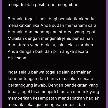
menjadi lebih positif dan menghibur.
Bermain togel Illinois bagi pemula tidak perlu
menakutkan jika Anda sudah memahami cara
bermain dan menerapkan strategi yang tepat.
Mulailah dengan mengenali jenis permainan
dan aturan yang berlaku, lalu kelola taruhan
Anda dengan baik dan pilih angka secara
bijaksana.
Ingat selalu bahwa togel adalah permainan
keberuntungan dan harus dimainkan secara
bertanggung jawab. Dengan pendekatan yang
tepat, togel bisa menjadi hiburan menarik yang
memberikan kesempatan mendapatkan hadiah
menarik sekaligus mengasah intuisi dan