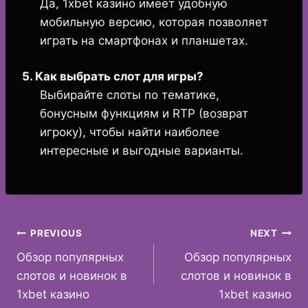
Да, 1xbet казино имеет удобную
мобильную версию, которая позволяет
играть на смартфонах и планшетах.
5. Как выбрать слот для игры?
Выбирайте слоты по тематике,
бонусным функциям и RTP (возврат
игроку), чтобы найти наиболее
интересные и выгодные варианты.
Post
PREVIOUS
NEXT
Обзор популярных
Обзор популярных
navigation
слотов и новинок в
слотов и новинок в
1xbet казино
1xbet казино