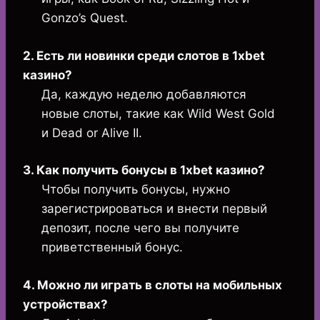
Gonzo’s Quest.
2. Есть ли новинки среди слотов в 1xbet
казино?
Да, каждую неделю добавляются
новые слоты, такие как Wild West Gold
и Dead or Alive II.
3. Как получить бонусы в 1xbet казино?
Чтобы получить бонусы, нужно
зарегистрироваться и внести первый
депозит, после чего вы получите
приветственный бонус.
4. Можно ли играть в слоты на мобильных
устройствах?