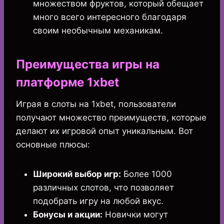
множеством фруктов, который обещает
много всего интересного благодаря
своим необычным механикам.
Преимущества игры на
платформе 1xbet
Играя в слоты на 1xbet, пользователи
получают множество преимуществ, которые
делают их игровой опыт уникальным. Вот
основные плюсы:
Широкий выбор игр:
Более 1000
различных слотов, что позволяет
подобрать игру на любой вкус.
Бонусы и акции:
Новички могут