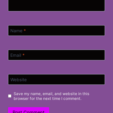
Name
*
Email
*
Website
Save my name, email, and website in this
browser for the next time I comment.