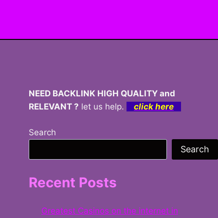
NEED BACKLINK HIGH QUALITY and
RELEVANT ?
let us help.
click here
Search
Search
Recent Posts
Greatest Casinos on the internet in