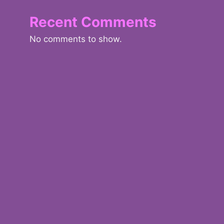
Recent Comments
No comments to show.