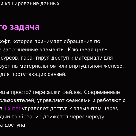
 и кэширование данных.
го задача
софт, которое принимает обращения по
м запрошенные элементы. Ключевая цель
сурсов, гарантируя доступ к материалу для
вует на материальном или виртуальном железе,
для поступающих связей.
ницы простой пересылки файлов. Современные
льзователей, управляют сеансами и работают с
ма
1 x bet
управляет доступ к элементам через
дый требование движется через череду
а доступа.