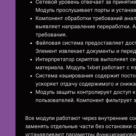
Сетевой уровень отвечает за приняти
Модуль прослушивает порты и устанав
Компонент обработки требований ана
выявляет направление переработки. А
требования.
Файловая система предоставляет дост
Элемент извлекает документы и перед
Интерпретатор скриптов выполняет с
материала. Модуль 1xbet работает с 
Система кэширования содержит посто
ускоряет отдачу содержимого и снижае
Модуль защиты контролирует доступ к
пользователей. Компонент фильтрует 
Все модули работают через внутренние со
заменять отдельные части без остановки
устанавливают параметры функционирова