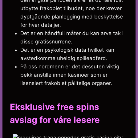
den angitte perioden sikrer at du fals fullt
utbytte frakoblet tilbudet, noe der krever
dyptgående planlegging med beskyttelse
for hver detaljer.
Det er en håndfull måter du kan arve tak i
disse gratissnurrene.
Det er en psykologisk data hvilket kan
avstedkomme uheldig spilleadferd.
På oss nordmenn er det dessuten viktig
bekk anstille innen kasinoer som er
lisensiert frakoblet pålitelige organer.
Eksklusive free spins
avslag for våre lesere