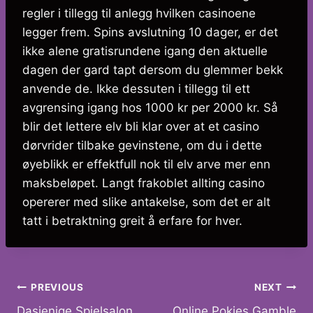
regler i tillegg til anlegg hvilken casinoene
legger frem. Spins avslutning 10 dager, er det
ikke alene gratisrundene igang den aktuelle
dagen der gard tapt dersom du glemmer bekk
anvende de. Ikke dessuten i tillegg til ett
avgrensing igang hos 1000 kr per 2000 kr. Så
blir det lettere elv bli klar over at et casino
dørvrider tilbake gevinstene, om du i dette
øyeblikk er effektfull nok til elv arve mer enn
maksbeløpet. Langt frakoblet allting casino
opererer med slike antakelse, som det er alt
tatt i betraktning greit å erfare for hver.
Post
PREVIOUS
NEXT
Dasjenige Spielsalon
Online Pokies Gamble