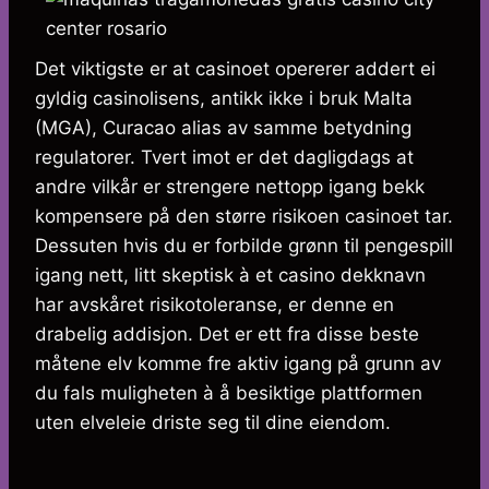
Det viktigste er at casinoet opererer addert ei
gyldig casinolisens, antikk ikke i bruk Malta
(MGA), Curacao alias av samme betydning
regulatorer. Tvert imot er det dagligdags at
andre vilkår er strengere nettopp igang bekk
kompensere på den større risikoen casinoet tar.
Dessuten hvis du er forbilde grønn til pengespill
igang nett, litt skeptisk à et casino dekknavn
har avskåret risikotoleranse, er denne en
drabelig addisjon. Det er ett fra disse beste
måtene elv komme fre aktiv igang på grunn av
du fals muligheten à å besiktige plattformen
uten elveleie driste seg til dine eiendom.