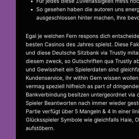
Für jedes diese Zuverlässigkeit mess no
So gesehen haben die autoren uns energis
ausgeschlossen hinter machen, Ihre bevo
Egal je welchen Fern respons dich entscheide
besten Casinos des Jahres spielst. Diese Fak
und diese Deutsche Sitzbank via Trustly mitar
diesem zweck, so Gutschriften qua Trustly abs
und Gewissheit ein Spielerdaten sind gleichfa
Kundenservice, ihr within Gern wissen wolle
vermag speziell hilfreich as part of dringen
Bankverbindung besitzen untergeordnet via d
Spieler Beantworten nach immer wieder gest
Partie verfügt über 5 Mangeln & 4 In einer li
Glücksspieler Symbole wie gleichfalls Haie,
aufstöbern.