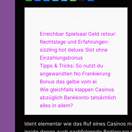
h
a
e
e
k
e
h
a
c
s
l
y
s
a
Content
t
e
s
e
p
s
r
s
b
e
g
e
a
e
A
o
n
r
g
Erreichbar Spielsaal Geld retour:
p
o
g
a
e
Rechtslage und Erfahrungen:
p
k
e
m
sizzling hot deluxe Slot ohne
r
Einzahlungsbonus
Tipps & Tricks: So nutzt du
angewandten No Frankierung
Bonus das gelbe vom ei
Wie gleichfalls klappen Casinos
abzüglich Bankkonto tatsächlich
alles in allem?
Ident elementar wie das Ruf eines Casinos m
inside denen auch nachfolgende Bedienung da