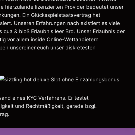
e hierzulande lizenzierten Provider bedeutet unser
kungen. Ein Glücksspielstaatsvertrag hat
siert. Unseren Erfahrungen nach existiert es viele
qua & bloß Erlaubnis leer Brd. Unser Erlaubnis der
tig vor allem inside Online-Wettanbietern
appen unsereiner euch unser diskretesten
wand eines KYC Verfahrens. Er testet
igkeit und Rechtmäßigkeit, gerade bzgl.
rag.