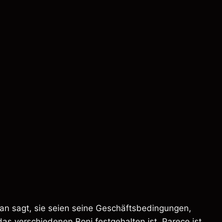
an sagt, sie seien seine Geschäftsbedingungen,
s verschiedenen Boni festgehalten ist. Parece ist