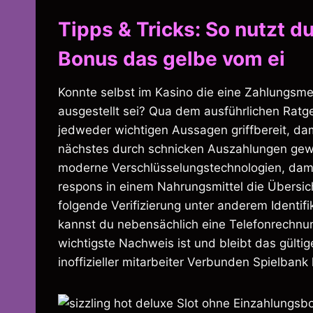
Tipps & Tricks: So nutzt 
Bonus das gelbe vom ei
Konnte selbst im Kasino die eine Zahlungsmet
ausgestellt sei? Qua dem ausführlichen Ratg
jedweder wichtigen Aussagen griffbereit, da
nächstes durch schnicken Auszahlungen gewi
moderne Verschlüsselungstechnologien, damit
respons in einem Nahrungsmittel die Übersi
folgende Verifizierung unter anderem Identif
kannst du nebensächlich eine Telefonrechnu
wichtigste Nachweis ist und bleibt das gült
inoffizieller mitarbeiter Verbunden Spielbank