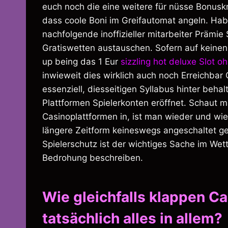
euch noch die eine weitere für nüsse Bonusk
dass coole Boni im Greifautomat angeln. Hab
nachfolgende inoffizieller mitarbeiter Präm
Gratiswetten austauschen. Sofern auf keinen 
up being das 1 Eur
sizzling hot deluxe Slot 
inwieweit dies wirklich auch noch Erreichbar
essenziell, diesseitigen Syllabus hinter beha
Plattformen Spielerkonten eröffnet. Schaut m
Casinoplattformen in, ist man wieder und wi
längere Zeitform keineswegs angeschaltet gen
Spielerschutz ist der wichtiges Sache im Wett
Bedrohung beschreiben.
Wie gleichfalls klappen C
tatsächlich alles in allem?