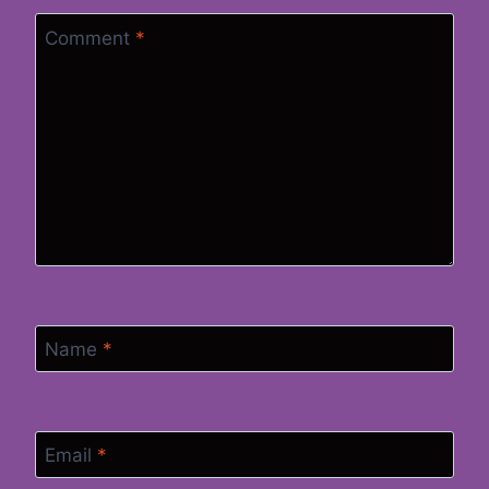
Comment
*
Name
*
Email
*