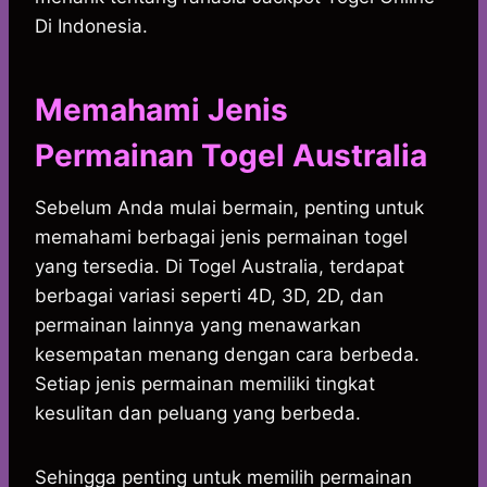
Di Indonesia.
Memahami Jenis
Permainan Togel Australia
Sebelum Anda mulai bermain, penting untuk
memahami berbagai jenis permainan togel
yang tersedia. Di Togel Australia, terdapat
berbagai variasi seperti 4D, 3D, 2D, dan
permainan lainnya yang menawarkan
kesempatan menang dengan cara berbeda.
Setiap jenis permainan memiliki tingkat
kesulitan dan peluang yang berbeda.
Sehingga penting untuk memilih permainan