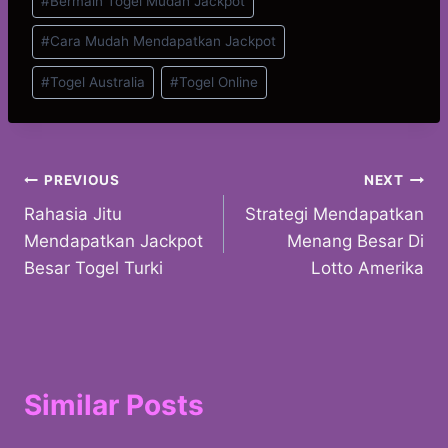
#
Bermain Togel Mudah Jackpot
Tags:
#
Cara Mudah Mendapatkan Jackpot
#
Togel Australia
#
Togel Online
Post
PREVIOUS
NEXT
Rahasia Jitu
Strategi Mendapatkan
navigation
Mendapatkan Jackpot
Menang Besar Di
Besar Togel Turki
Lotto Amerika
Similar Posts