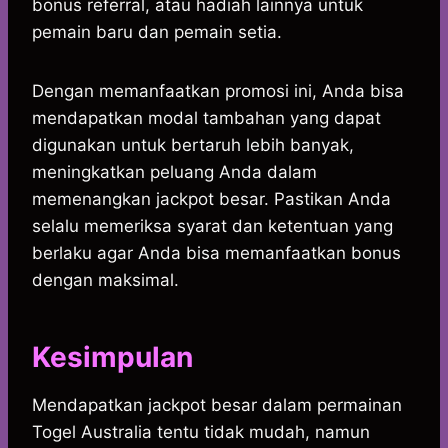
bonus referral, atau hadiah lainnya untuk
pemain baru dan pemain setia.
Dengan memanfaatkan promosi ini, Anda bisa
mendapatkan modal tambahan yang dapat
digunakan untuk bertaruh lebih banyak,
meningkatkan peluang Anda dalam
memenangkan jackpot besar. Pastikan Anda
selalu memeriksa syarat dan ketentuan yang
berlaku agar Anda bisa memanfaatkan bonus
dengan maksimal.
Kesimpulan
Mendapatkan jackpot besar dalam permainan
Togel Australia tentu tidak mudah, namun