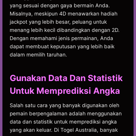
yang sesuai dengan gaya bermain Anda.
Misalnya, meskipun 4D menawarkan hadiah
jackpot yang lebih besar, peluang untuk
menang lebih kecil dibandingkan dengan 2D.
Dengan memahami jenis permainan, Anda
dapat membuat keputusan yang lebih baik
dalam memilih taruhan.
Gunakan Data Dan Statistik
Untuk Memprediksi Angka
Salah satu cara yang banyak digunakan oleh
pemain berpengalaman adalah menggunakan
data dan statistik untuk memprediksi angka
yang akan keluar. Di Togel Australia, banyak