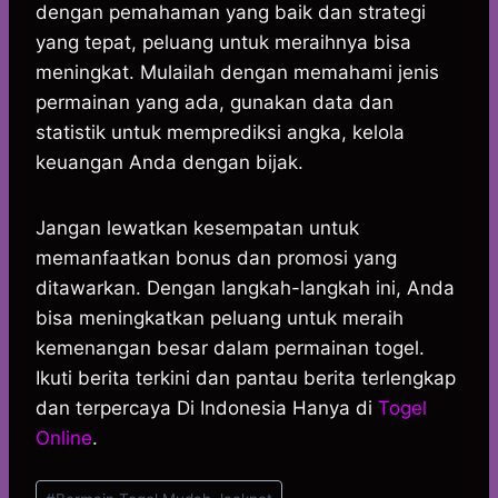
dengan pemahaman yang baik dan strategi
yang tepat, peluang untuk meraihnya bisa
meningkat. Mulailah dengan memahami jenis
permainan yang ada, gunakan data dan
statistik untuk memprediksi angka, kelola
keuangan Anda dengan bijak.
Jangan lewatkan kesempatan untuk
memanfaatkan bonus dan promosi yang
ditawarkan. Dengan langkah-langkah ini, Anda
bisa meningkatkan peluang untuk meraih
kemenangan besar dalam permainan togel.
Ikuti berita terkini dan pantau berita terlengkap
dan terpercaya Di Indonesia Hanya di
Togel
Online
.
Post