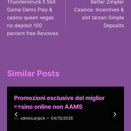
Thunderstruck II Slot
Better Zimpler
navigation
Game Demo Play &
Casinos: Incentives &
casino queen vegas
slot tarzan Simple
no deposit 100
Deposits
percent free Revolves
Similar Posts
Promozioni esclusive del miglior
casino online non AAMS
By
admincarjack
04/15/2026