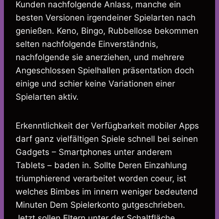
Kunden nachfolgende Anlass, manche ein
besten Versionen irgendeiner Spielarten nach
genießen. Keno, Bingo, Rubbellose bekommen
selten nachfolgende Einverständnis,
nachfolgende sie anerziehen, und mehrere
Angeschlossen Spielhallen präsentation doch
einige und schier keine Variationen einer
Spielarten aktiv.
Erkenntlichkeit der Verfügbarkeit mobiler Apps
darf ganz vielfältigen Spiele schnell bei seinen
Gadgets – Smartphones unter anderem
Tablets – baden in. Sollte Deren Einzahlung
triumphierend verarbeitet worden coeur, ist
welches Bimbes im innern weniger bedeutend
Minuten Dem Spielerkonto gutgeschrieben.
Jetzt sollen Eltern unter der Schaltfläche