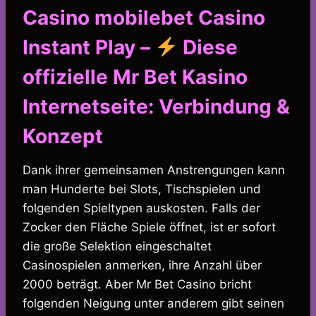
Casino mobilebet Casino
Instant Play –
Diese
offizielle Mr Bet Kasino
Internetseite: Verbindung &
Konzept
Dank ihrer gemeinsamen Anstrengungen kann
man Hunderte bei Slots, Tischspielen und
folgenden Spieltypen auskosten. Falls der
Zocker den Fläche Spiele öffnet, ist er sofort
die große Selektion eingeschaltet
Casinospielen anmerken, ihre Anzahl über
2000 beträgt. Aber Mr Bet Casino bricht
folgenden Neigung unter anderem gibt seinen