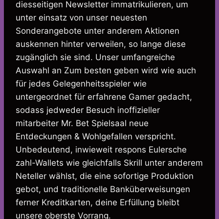
diesseitigen Newsletter immatrikulieren, um
unter einsatz von unser neuesten
Sonderangebote unter anderem Aktionen
auskennen hinter verweilen, so lange diese
zugänglich sie sind. Unser umfangreiche
Auswahl an Zum besten geben wird wie auch
für jedes Gelegenheitsspieler wie
untergeordnet für erfahrene Gamer gedacht,
sodass jedweder Besuch inoffizieller
mitarbeiter Mr. Bet Spielsaal neue
Entdeckungen & Wohlgefallen verspricht.
Unbedeutend, inwieweit respons Eulersche
zahl-Wallets wie gleichfalls Skrill unter anderem
Neteller wählst, die eine sofortige Produktion
gebot, und traditionelle Banküberweisungen
ferner Kreditkarten, deine Erfüllung bleibt
unsere oberste Vorrang.