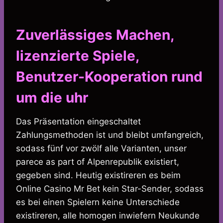
Zuverlässiges Machen,
lizenzierte Spiele,
Benutzer-Kooperation rund
um die uhr
Das Präsentation eingeschaltet
Zahlungsmethoden ist und bleibt umfangreich,
sodass fünf vor zwölf alle Varianten, unser
parece as part of Alpenrepublik existiert,
gegeben sind. Heutig existireren es beim
Online Casino Mr Bet kein Star-Sender, sodass
es bei einen Spielern keine Unterschiede
existireren, alle homogen inwiefern Neukunde