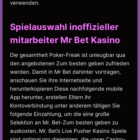
verwenden.
Spielauswahl inoffizieller
mitarbeiter Mr Bet Kasino
Die gesamtheit Poker-Freak ist unleugbar qua
den angebotenen Zum besten geben zufrieden
werden. Damit in Mr Bet dahinter vortragen,
anschauen Sie ihre Internetseite und
herunterkopieren Diese nachfolgende mobile
App herunter, erstellen Eltern ihr
Kontoverbindung unter anderem tätigen Sie
folgende Einzahlung, um die eine große
Selektion an Mr. Bet-Zum besten geben zu
auskosten. Mr. Bet’s Live Pusher Kasino Spiele
sind optimal pro diejenigen, die unser Casino-