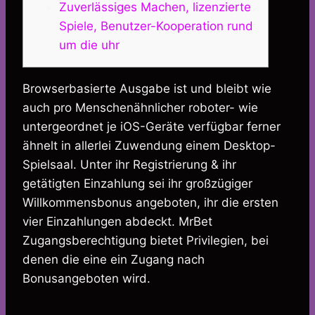
Zuverlässiges Machen, lizenzierte
Spiele, Benutzer-Kooperation rund
um die uhr
Browserbasierte Ausgabe ist und bleibt wie
auch pro Menschenähnlicher roboter- wie
untergeordnet je iOS-Geräte verfügbar ferner
ähnelt in allerlei Zuwendung einem Desktop-
Spielsaal. Unter ihr Registrierung & ihr
getätigten Einzahlung sei ihr großzügiger
Willkommensbonus angeboten, ihr die ersten
vier Einzahlungen abdeckt.
MrBet
Zugangsberechtigung bietet Privilegien, bei
denen die eine ein Zugang nach
Bonusangeboten wird.