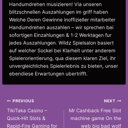
Handumdrehen musizieren! Via unseren
blitzschnellen Auszahlungen im griff haben
Welche Deren Gewinne inoffizieller mitarbeiter
Handumdrehen auszahlen – wir sprechen bei
sofortigen Einzahlungen & 1-2 Werktagen fur
jedes Auszahlungen. Wildz Spielsalon basiert
auf welcher Sockel bei Klarheit unter anderem
Spielerorientierung, qua diesem klaren Ziel, ihr
unvergleichliches Spielerlebnis zu bieten, unser
ebendiese Erwartungen ubertrifft.
Post
PREVIOUS
NEXT
TikiTaka Casino –
Mr Cashback Free Slot
navigation
Quick‑Hit Slots &
machine game On the
Rapid‑Fire Gaming for
web big bad wolf