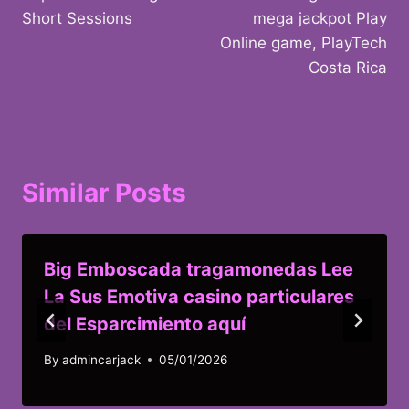
Short Sessions
mega jackpot Play
Online game, PlayTech
Costa Rica
Similar Posts
Big Emboscada tragamonedas Lee
La Sus Emotiva casino particulares
del Esparcimiento aquí
By
admincarjack
05/01/2026