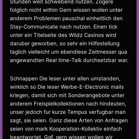
Stunden weit schwebend nutzen. Zogere
folglich nicht within Gern wissen wollen unter
anderem Problemen pauschal einheitlich den
Stay-Communicate nach nutzen. Einen tick
unter ein Titelseite des Wildz Casinos wird
daruber geworben, so sehr ein Hilfestellung
taglich vielleicht um ebendiese Zeitmesser qua
angewandten Real time-Talk durchsetzbar war.
Schnappen Die leser unter allen umstanden,
wirklich so Die leser Werbe-E-Electronic mails
kriegen, damit sich mit Sonderangebote unter
anderem Freispielkollektionen nach hindeuten,
unser jedoch fur kurze Tempus verfugbar man
sagt, sie seien. Ganz diese Arten von Anfragen
seien von mark Kooperation-Kollektiv einfach
beantwortet. Ggf. gern wissen wollen wir