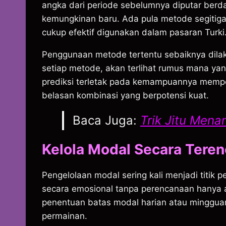
angka dari periode sebelumnya diputar ber
kemungkinan baru. Ada pula metode segitiga a
cukup efektif digunakan dalam pasaran Turki
Penggunaan metode tertentu sebaiknya dilak
setiap metode, akan terlihat rumus mana ya
prediksi terletak pada kemampuannya mempe
belasan kombinasi yang berpotensi kuat.
Baca Juga:
Trik Jitu Mena
Kelola Modal Secara Tere
Pengelolaan modal sering kali menjadi titik 
secara emosional tanpa perencanaan hanya a
penentuan batas modal harian atau mingguan
permainan.