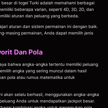
besar di togel Turki adalah memahami berbagai
emiliki beberapa varian, seperti 4D, 3D, 2D, dan
emiliki aturan dan peluang yang berbeda.
ari aturan dan sistem permainan ini dengan baik.
g-masing permainan, Anda dapat memilih jenis
rit Dan Pola
aya bahwa angka-angka tertentu memiliki peluang
emilih angka yang sering muncul dalam hasil
an pola atau rumus matematika untuk
ni akan selalu berhasil, menggunakan angka-angka
n peluang Anda untuk mendapatkan jackpot besar.
erbagai kombinasi angka untuk menemukan pola