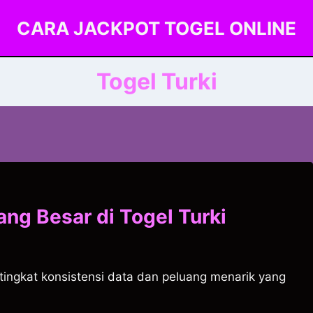
CARA JACKPOT TOGEL ONLINE
Togel Turki
ang Besar di Togel Turki
tingkat konsistensi data dan peluang menarik yang