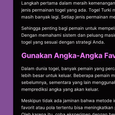
Langkah pertama dalam meraih kemenangan 
jenis permainan togel yang ada. Togel Turki m
masih banyak lagi. Setiap jenis permainan m
Sehingga penting bagi pemain untuk mempelaj
Dengan memahami sistem dan peluang masin
togel yang sesuai dengan strategi Anda.
Gunakan Angka-Angka Favo
Dalam dunia togel, banyak pemain yang perc
lebih besar untuk keluar. Beberapa pemain m
sebelumnya, sementara yang lain menggunak
memprediksi angka yang akan keluar.
Meskipun tidak ada jaminan bahwa metode i
favorit atau pola tertentu bisa meningkatka
Oleh karena itu, coba eksperimen dengan b