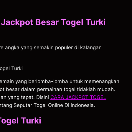
Jackpot Besar Togel Turki
ere angka yang semakin populer di kalangan
 pemain yang berlomba-lomba untuk memenangkan
ot besar dalam permainan togel tidaklah mudah.
an yang tepat. Disini
CARA JACKPOT TOGEL
ang Seputar Togel Online Di indonesia.
ogel Turki