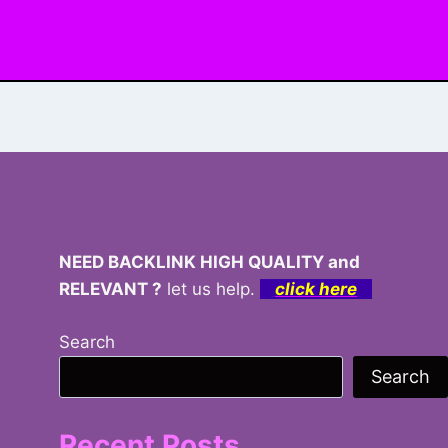
NEED BACKLINK HIGH QUALITY and
RELEVANT ?
let us help.
click here
Search
Search
Recent Posts