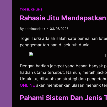
TOGEL ONLINE
Rahasia Jitu Mendapatkan 
By
admincarjack
03/26/2025
Togel Turki adalah salah satu permainan lot
penggemar taruhan di seluruh dunia.
Dengan hadiah jackpot yang besar, banyak
hadiah utama tersebut. Namun, meraih jackp
Untuk itu, dibutuhkan strategi dan pengetahu
ONLINE
akan memberikan ulasan menarik tent
Pahami Sistem Dan Jenis T