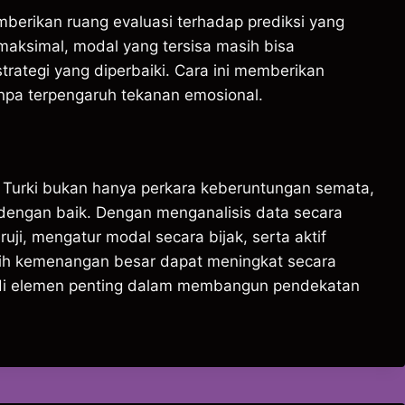
erikan ruang evaluasi terhadap prediksi yang
 maksimal, modal yang tersisa masih bisa
trategi yang diperbaiki. Cara ini memberikan
npa terpengaruh tekanan emosional.
Turki bukan hanya perkara keberuntungan semata,
a dengan baik. Dengan menganalisis data secara
ji, mengatur modal secara bijak, serta aktif
ih kemenangan besar dapat meningkat secara
jadi elemen penting dalam membangun pendekatan