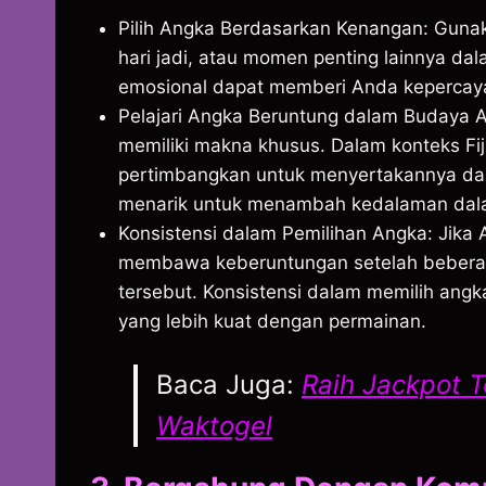
Pilih Angka Berdasarkan Kenangan: Gunak
hari jadi, atau momen penting lainnya da
emosional dapat memberi Anda kepercaya
Pelajari Angka Beruntung dalam Budaya A
memiliki makna khusus. Dalam konteks Fij
pertimbangkan untuk menyertakannya dala
menarik untuk menambah kedalaman dala
Konsistensi dalam Pemilihan Angka: Ji
membawa keberuntungan setelah beberap
tersebut. Konsistensi dalam memilih angk
yang lebih kuat dengan permainan.
Baca Juga:
Raih Jackpot T
Waktogel