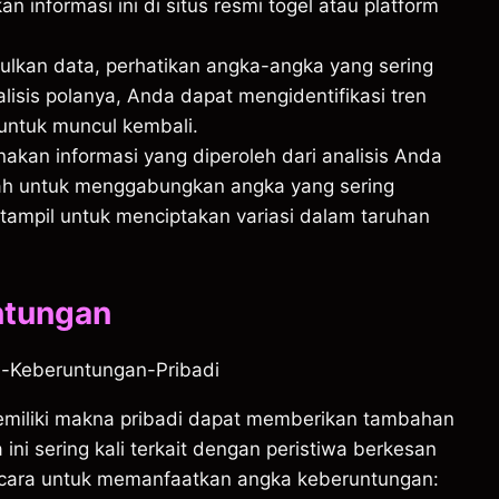
informasi ini di situs resmi togel atau platform
ulkan data, perhatikan angka-angka yang sering
isis polanya, Anda dapat mengidentifikasi tren
untuk muncul kembali.
akan informasi yang diperoleh dari analisis Anda
ah untuk menggabungkan angka yang sering
ampil untuk menciptakan variasi dalam taruhan
ntungan
iliki makna pribadi dapat memberikan tambahan
ini sering kali terkait dengan peristiwa berkesan
 cara untuk memanfaatkan angka keberuntungan: