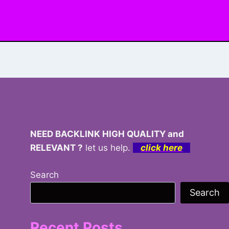
NEED BACKLINK HIGH QUALITY and
RELEVANT ?
let us help.
click here
Search
Search
Recent Posts