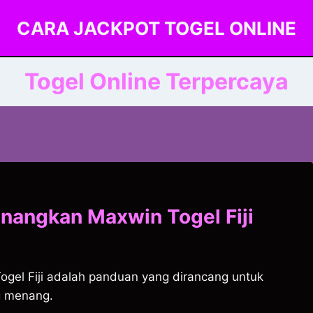
CARA JACKPOT TOGEL ONLINE
Togel Online Terpercaya
angkan Maxwin Togel Fiji
el Fiji adalah panduan yang dirancang untuk
g menang.