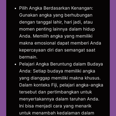
Pilih Angka Berdasarkan Kenangan:
Gunakan angka yang berhubungan
dengan tanggal lahir, hari jadi, atau
momen penting lainnya dalam hidup
Anda. Memilih angka yang memiliki
makna emosional dapat memberi Anda
kepercayaan diri dan semangat saat
bermain.
Pelajari Angka Beruntung dalam Budaya
Anda: Setiap budaya memiliki angka
yang dianggap memiliki makna khusus.
Dalam konteks Fiji, pelajari angka-angka
tersebut dan pertimbangkan untuk
menyertakannya dalam taruhan Anda.
Ini bisa menjadi cara yang menarik
untuk menambah kedalaman dalam