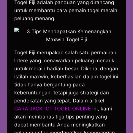
Togel Fiji adalah panduan yang dirancang
untuk membantu para pemain togel meraih
peluang menang.
Togel Fiji merupakan salah satu permainan
lotere yang menawarkan peluang menarik
untuk meraih hadiah besar. Dikenal dengan
istilah maxwin, keberhasilan dalam togel ini
tidak hanya bergantung pada
keberuntungan, tetapi juga strategi dan
pendekatan yang tepat. Dalam artikel
CARA JACKPOT TOGEL ONLINE
ini, kami
akan membahas tiga tips penting yang
dapat membantu Anda meningkatkan
peluang untuk mendapatkan kemenangan