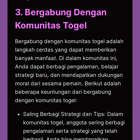
3. Bergabung Dengan
Komunitas Togel
Bergabung dengan komunitas togel adalah
langkah cerdas yang dapat memberikan
banyak manfaat. Di dalam komunitas ini,
Anda dapat berbagi pengalaman, belajar
strategi baru, dan mendapatkan dukungan
moral dari sesama pemain. Berikut adalah
beberapa keuntungan dari bergabung
dengan komunitas togel:
Saling Berbagi Strategi dan Tips: Dalam
komunitas togel, anggota sering berbagi
pengalaman serta strategi yang telah
berhasil. Anda bisa mendapatkan