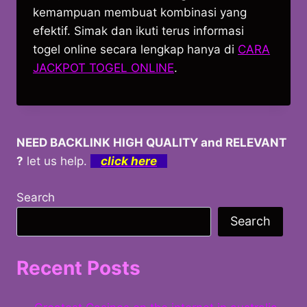
kemampuan membuat kombinasi yang
efektif. Simak dan ikuti terus informasi
togel online secara lengkap hanya di
CARA
JACKPOT TOGEL ONLINE
.
NEED BACKLINK HIGH QUALITY and RELEVANT
?
let us help.
click here
Search
Search
Recent Posts