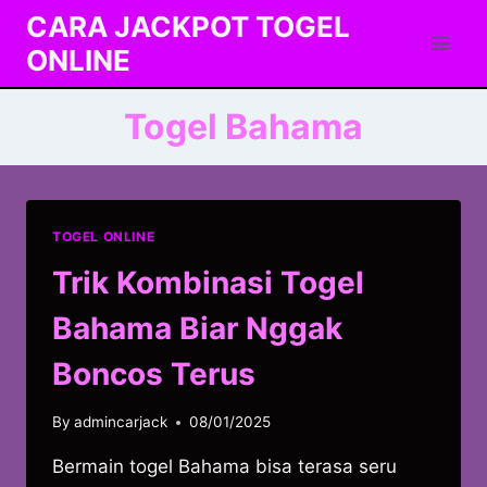
Skip
CARA JACKPOT TOGEL
to
ONLINE
content
Togel Bahama
TOGEL ONLINE
Trik Kombinasi Togel
Bahama Biar Nggak
Boncos Terus
By
admincarjack
08/01/2025
Bermain togel Bahama bisa terasa seru