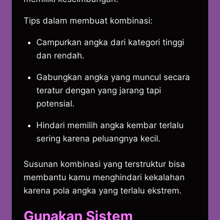
Tips dalam membuat kombinasi:
Campurkan angka dari kategori tinggi
dan rendah.
Gabungkan angka yang muncul secara
teratur dengan yang jarang tapi
potensial.
Hindari memilih angka kembar terlalu
sering karena peluangnya kecil.
Susunan kombinasi yang terstruktur bisa
membantu kamu menghindari kekalahan
karena pola angka yang terlalu ekstrem.
Gunakan Sistem