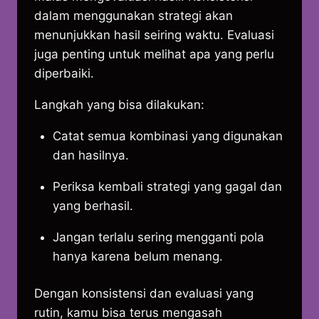
dalam menggunakan strategi akan
menunjukkan hasil seiring waktu. Evaluasi
juga penting untuk melihat apa yang perlu
diperbaiki.
Langkah yang bisa dilakukan:
Catat semua kombinasi yang digunakan
dan hasilnya.
Periksa kembali strategi yang gagal dan
yang berhasil.
Jangan terlalu sering mengganti pola
hanya karena belum menang.
Dengan konsistensi dan evaluasi yang
rutin, kamu bisa terus mengasah