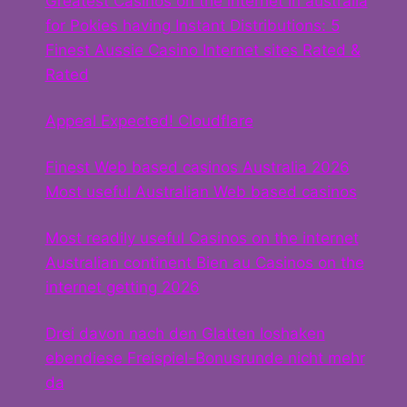
Greatest Casinos on the internet in australia
for Pokies having Instant Distributions: 5
Finest Aussie Casino Internet sites Rated &
Rated
Appeal Expected! Cloudflare
Finest Web based casinos Australia 2026
Most useful Australian Web based casinos
Most readily useful Casinos on the internet
Australian continent Bien au Casinos on the
internet getting 2026
Drei davon nach den Glatten loshaken
ebendiese Freispiel-Bonusrunde nicht mehr
da