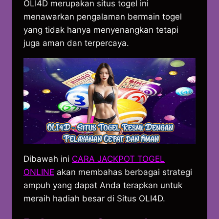
OLI4D merupakan situs togel ini
menawarkan pengalaman bermain togel
yang tidak hanya menyenangkan tetapi
juga aman dan terpercaya.
Dibawah ini
CARA JACKPOT TOGEL
ONLINE
akan membahas berbagai strategi
ampuh yang dapat Anda terapkan untuk
meraih hadiah besar di Situs OLI4D.