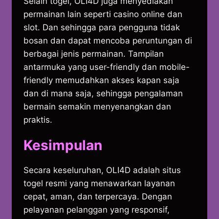
Selain togel, OLI4D juga menyediakan
permainan lain seperti casino online dan
slot. Dan sehingga para pengguna tidak
bosan dan dapat mencoba peruntungan di
berbagai jenis permainan. Tampilan
antarmuka yang user-friendly dan mobile-
friendly memudahkan akses kapan saja
dan di mana saja, sehingga pengalaman
bermain semakin menyenangkan dan
praktis.
Kesimpulan
Secara keseluruhan, OLI4D adalah situs
togel resmi yang menawarkan layanan
cepat, aman, dan terpercaya. Dengan
pelayanan pelanggan yang responsif,