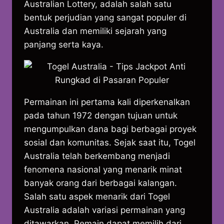
Australian Lottery, adalah salah satu
bentuk perjudian yang sangat populer di
Australia dan memiliki sejarah yang
panjang serta kaya.
Permainan ini pertama kali diperkenalkan
pada tahun 1972 dengan tujuan untuk
mengumpulkan dana bagi berbagai proyek
sosial dan komunitas. Sejak saat itu, Togel
Australia telah berkembang menjadi
fenomena nasional yang menarik minat
banyak orang dari berbagai kalangan.
Salah satu aspek menarik dari Togel
Australia adalah variasi permainan yang
ditawarkan. Pemain dapat memilih dari