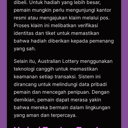
dibeli. Untuk hadiah yang lebih besar,
pemain mungkin perlu mengunjungi kantor
resmi atau mengajukan klaim melalui pos.
Proses klaim ini melibatkan verifikasi
identitas dan tiket untuk memastikan
bahwa hadiah diberikan kepada pemenang
yang sah.
Selain itu, Australian Lottery menggunakan
teknologi canggih untuk memastikan
keamanan setiap transaksi. Sistem ini
dirancang untuk melindungi data pribadi
pemain dan mencegah penipuan. Dengan
demikian, pemain dapat merasa yakin
bahwa mereka bermain dalam lingkungan
yang aman dan terpercaya.