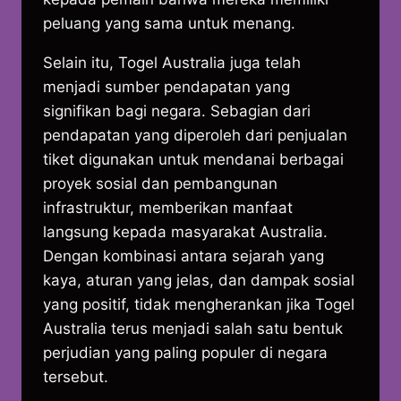
peluang yang sama untuk menang.
Selain itu, Togel Australia juga telah
menjadi sumber pendapatan yang
signifikan bagi negara. Sebagian dari
pendapatan yang diperoleh dari penjualan
tiket digunakan untuk mendanai berbagai
proyek sosial dan pembangunan
infrastruktur, memberikan manfaat
langsung kepada masyarakat Australia.
Dengan kombinasi antara sejarah yang
kaya, aturan yang jelas, dan dampak sosial
yang positif, tidak mengherankan jika Togel
Australia terus menjadi salah satu bentuk
perjudian yang paling populer di negara
tersebut.