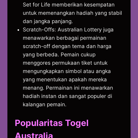
Set for Life memberikan kesempatan
untuk memenangkan hadiah yang stabil
dan jangka panjang.
Scratch-Offs: Australian Lottery juga
menawarkan berbagai permainan
scratch-off dengan tema dan harga
yang berbeda. Pemain cukup
menggores permukaan tiket untuk
mengungkapkan simbol atau angka
yang menentukan apakah mereka
menang. Permainan ini menawarkan
hadiah instan dan sangat populer di
kalangan pemain.
Popularitas Togel
Australia