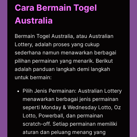
Cara Bermain Togel
Australia
Bermain Togel Australia, atau Australian
Lottery, adalah proses yang cukup
sederhana namun menawarkan berbagai
pilihan permainan yang menarik. Berikut
adalah panduan langkah demi langkah
untuk bermain:
Pilih Jenis Permainan: Australian Lottery
menawarkan berbagai jenis permainan
seperti Monday & Wednesday Lotto, Oz
Lotto, Powerball, dan permainan
scratch-off. Setiap permainan memiliki
aturan dan peluang menang yang