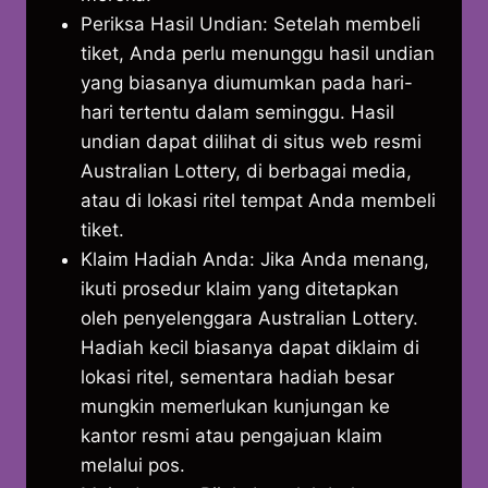
Periksa Hasil Undian: Setelah membeli
tiket, Anda perlu menunggu hasil undian
yang biasanya diumumkan pada hari-
hari tertentu dalam seminggu. Hasil
undian dapat dilihat di situs web resmi
Australian Lottery, di berbagai media,
atau di lokasi ritel tempat Anda membeli
tiket.
Klaim Hadiah Anda: Jika Anda menang,
ikuti prosedur klaim yang ditetapkan
oleh penyelenggara Australian Lottery.
Hadiah kecil biasanya dapat diklaim di
lokasi ritel, sementara hadiah besar
mungkin memerlukan kunjungan ke
kantor resmi atau pengajuan klaim
melalui pos.