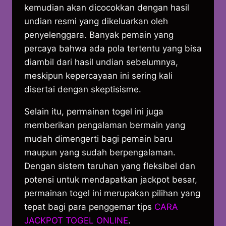
kemudian akan dicocokkan dengan hasil
undian resmi yang dikeluarkan oleh
penyelenggara. Banyak pemain yang
percaya bahwa ada pola tertentu yang bisa
diambil dari hasil undian sebelumnya,
meskipun kepercayaan ini sering kali
disertai dengan skeptisisme.
Selain itu, permainan togel ini juga
memberikan pengalaman bermain yang
mudah dimengerti bagi pemain baru
maupun yang sudah berpengalaman.
Dengan sistem taruhan yang fleksibel dan
potensi untuk mendapatkan jackpot besar,
permainan togel ini merupakan pilihan yang
tepat bagi para penggemar tips
CARA
JACKPOT TOGEL ONLINE
.