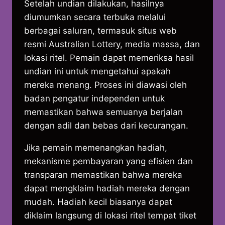
Setelah undian dilakukan, hasilnya
diumumkan secara terbuka melalui
berbagai saluran, termasuk situs web
resmi Australian Lottery, media massa, dan
lokasi ritel. Pemain dapat memeriksa hasil
undian ini untuk mengetahui apakah
mereka menang. Proses ini diawasi oleh
badan pengatur independen untuk
memastikan bahwa semuanya berjalan
dengan adil dan bebas dari kecurangan.
Jika pemain memenangkan hadiah,
mekanisme pembayaran yang efisien dan
transparan memastikan bahwa mereka
dapat mengklaim hadiah mereka dengan
mudah. Hadiah kecil biasanya dapat
diklaim langsung di lokasi ritel tempat tiket