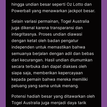
hingga undian besar seperti Oz Lotto dan
Powerball yang menawarkan jackpot besar.
Selain variasi permainan, Togel Australia
juga dikenal karena transparansi dan
integritasnya. Proses undian diawasi
dengan ketat oleh badan pengatur
independen untuk memastikan bahwa
semuanya berjalan dengan adil dan bebas
dari kecurangan. Hasil undian diumumkan
secara terbuka dan dapat diakses oleh
siapa saja, memberikan kepercayaan
kepada pemain bahwa mereka memiliki
peluang yang sama untuk menang.
Potensi hadiah besar yang ditawarkan oleh
Togel Australia juga menjadi daya tarik