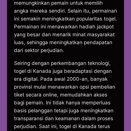
memungkinkan pemain untuk memilih
angka mereka sendiri. Selain itu, permainan
ini semakin meningkatkan popularitas togel.
Permainan ini menawarkan hadiah jackpot
yang besar dan menarik minat masyarakat
luas, sehingga meningkatkan pendapatan
dari sektor perjudian.
Seiring dengan perkembangan teknologi,
togel di Kanada juga beradaptasi dengan
era digital. Pada awal 2000-an, banyak
provinsi mulai menawarkan opsi pembelian
tiket secara online, memudahkan akses
bagi pemain. Ini tidak hanya memperluas
basis pelanggan tetapi juga meningkatkan
transparansi dan keamanan dalam proses
perjudian. Saat ini, togel di Kanada terus