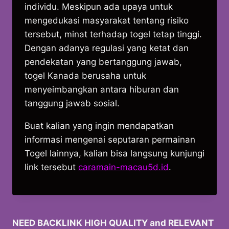
individu. Meskipun ada upaya untuk
mengedukasi masyarakat tentang risiko
tersebut, minat terhadap togel tetap tinggi.
Dengan adanya regulasi yang ketat dan
pendekatan yang bertanggung jawab,
togel Kanada berusaha untuk
menyeimbangkan antara hiburan dan
tanggung jawab sosial.
Buat kalian yang ingin mendapatkan
informasi mengenai seputaran permainan
Togel lainnya, kalian bisa langsung kunjungi
link tersebut
caramain-macau5d.id
.
NEED BACKLINK HIGH QUALITY and RELEVANT