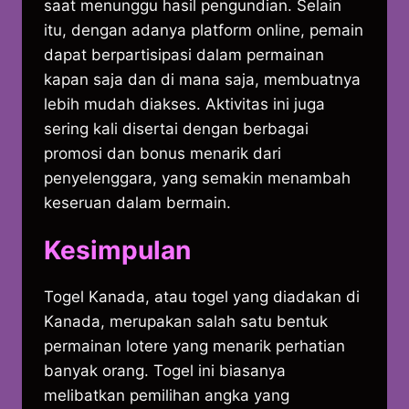
saat menunggu hasil pengundian. Selain
itu, dengan adanya platform online, pemain
dapat berpartisipasi dalam permainan
kapan saja dan di mana saja, membuatnya
lebih mudah diakses. Aktivitas ini juga
sering kali disertai dengan berbagai
promosi dan bonus menarik dari
penyelenggara, yang semakin menambah
keseruan dalam bermain.
Kesimpulan
Togel Kanada, atau togel yang diadakan di
Kanada, merupakan salah satu bentuk
permainan lotere yang menarik perhatian
banyak orang. Togel ini biasanya
melibatkan pemilihan angka yang