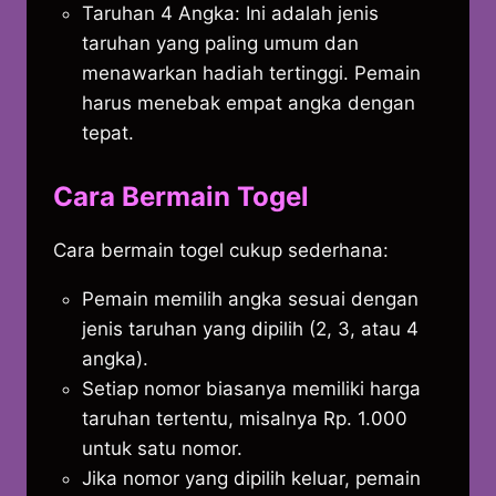
Taruhan 4 Angka: Ini adalah jenis
taruhan yang paling umum dan
menawarkan hadiah tertinggi. Pemain
harus menebak empat angka dengan
tepat.
Cara Bermain Togel
Cara bermain togel cukup sederhana:
Pemain memilih angka sesuai dengan
jenis taruhan yang dipilih (2, 3, atau 4
angka).
Setiap nomor biasanya memiliki harga
taruhan tertentu, misalnya Rp. 1.000
untuk satu nomor.
Jika nomor yang dipilih keluar, pemain