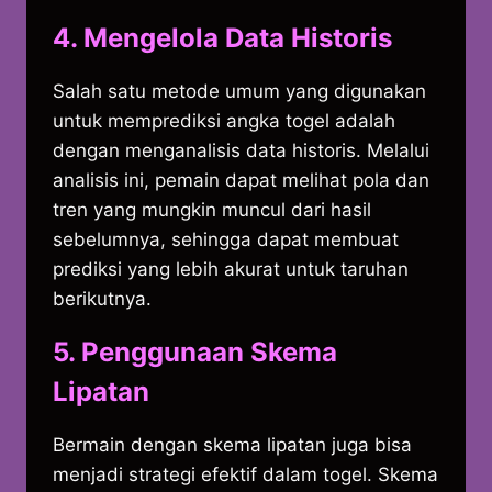
4. Mengelola Data Historis
Salah satu metode umum yang digunakan
untuk memprediksi angka togel adalah
dengan menganalisis data historis. Melalui
analisis ini, pemain dapat melihat pola dan
tren yang mungkin muncul dari hasil
sebelumnya, sehingga dapat membuat
prediksi yang lebih akurat untuk taruhan
berikutnya.
5. Penggunaan Skema
Lipatan
Bermain dengan skema lipatan juga bisa
menjadi strategi efektif dalam togel. Skema