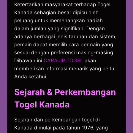
Ketertarikan masyarakat terhadap Togel
Kanada sebagian besar dipicu oleh
peluang untuk memenangkan hadiah
dalam jumlah yang signifikan. Dengan
adanya berbagai jenis taruhan dan sistem,
pemain dapat memilih cara bermain yang
sesuai dengan preferensi masing-masing.
Dibawah ini
CARA JP TOGEL
akan
memberikan informasi menarik yang perlu
Anda ketahui.
Sejarah & Perkembangan
Togel Kanada
Sejarah dan perkembangan togel di
Kanada dimulai pada tahun 1976, yang