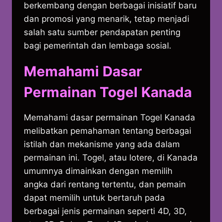
berkembang dengan berbagai inisiatif baru
dan promosi yang menarik, tetap menjadi
salah satu sumber pendapatan penting
bagi pemerintah dan lembaga sosial.
Memahami Dasar
Permainan Togel Kanada
Memahami dasar permainan Togel Kanada
melibatkan pemahaman tentang berbagai
istilah dan mekanisme yang ada dalam
permainan ini. Togel, atau lotere, di Kanada
umumnya dimainkan dengan memilih
angka dari rentang tertentu, dan pemain
dapat memilih untuk bertaruh pada
berbagai jenis permainan seperti 4D, 3D,