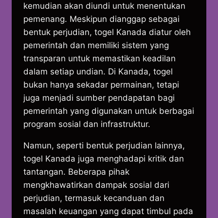
kemudian akan diundi untuk menentukan
pemenang. Meskipun dianggap sebagai
bentuk perjudian, togel Kanada diatur oleh
pemerintah dan memiliki sistem yang
transparan untuk memastikan keadilan
dalam setiap undian. Di Kanada, togel
bukan hanya sekadar permainan, tetapi
juga menjadi sumber pendapatan bagi
pemerintah yang digunakan untuk berbagai
program sosial dan infrastruktur.
Namun, seperti bentuk perjudian lainnya,
togel Kanada juga menghadapi kritik dan
tantangan. Beberapa pihak
mengkhawatirkan dampak sosial dari
perjudian, termasuk kecanduan dan
masalah keuangan yang dapat timbul pada