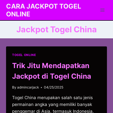
Skip
CARA JACKPOT TOGEL
to
ONLINE
content
Jackpot Togel China
TOGEL ONLINE
Trik Jitu Mendapatkan
Jackpot di Togel China
By
admincarjack
04/25/2025
Togel China merupakan salah satu jenis
permainan angka yang memiliki banyak
penggemar di Asia, termasuk Indonesia.