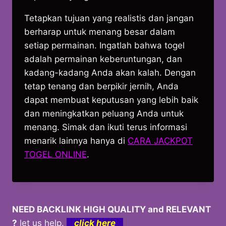
Tetapkan tujuan yang realistis dan jangan
berharap untuk menang besar dalam
setiap permainan. Ingatlah bahwa togel
adalah permainan keberuntungan, dan
kadang-kadang Anda akan kalah. Dengan
tetap tenang dan berpikir jernih, Anda
dapat membuat keputusan yang lebih baik
dan meningkatkan peluang Anda untuk
menang. Simak dan ikuti terus informasi
menarik lainnya hanya di
CARA JACKPOT
TOGEL ONLINE
.
NEED BACKLINK HIGH QUALITY and RELEVANT
?
let us help.
click here