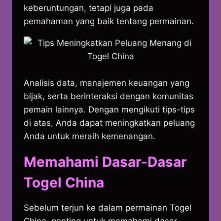
keberuntungan, tetapi juga pada
pemahaman yang baik tentang permainan.
Analisis data, manajemen keuangan yang
bijak, serta berinteraksi dengan komunitas
pemain lainnya. Dengan mengikuti tips-tips
di atas, Anda dapat meningkatkan peluang
Anda untuk meraih kemenangan.
Memahami Dasar-Dasar
Togel China
Sebelum terjun ke dalam permainan Togel
China, penting untuk memahami dasar-