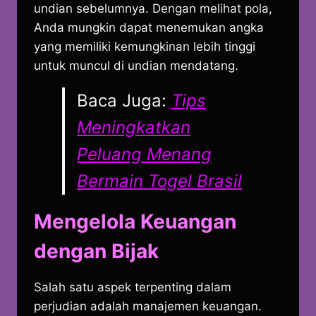
undian sebelumnya. Dengan melihat pola,
Anda mungkin dapat menemukan angka
yang memiliki kemungkinan lebih tinggi
untuk muncul di undian mendatang.
Baca Juga:
Tips
Meningkatkan
Peluang Menang
Bermain Togel Brasil
Mengelola Keuangan
dengan Bijak
Salah satu aspek terpenting dalam
perjudian adalah manajemen keuangan.