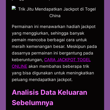
Permainan ini menawarkan hadiah jackpot
yang menggiurkan, sehingga banyak
pemain mencoba berbagai cara untuk
meraih kemenangan besar. Meskipun pada
dasarnya permainan ini bergantung pada
keberuntungan,
CARA JACKPOT TOGEL
ONLINE
akan membahas beberapa trik
yang bisa digunakan untuk meningkatkan
peluang mendapatkan jackpot.
Analisis Data Keluaran
Sebelumnya