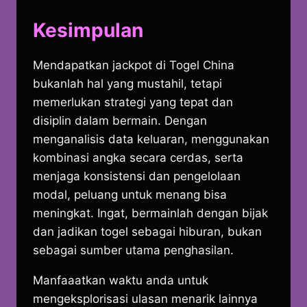
Kesimpulan
Mendapatkan jackpot di Togel China
bukanlah hal yang mustahil, tetapi
memerlukan strategi yang tepat dan
disiplin dalam bermain. Dengan
menganalisis data keluaran, menggunakan
kombinasi angka secara cerdas, serta
menjaga konsistensi dan pengelolaan
modal, peluang untuk menang bisa
meningkat. Ingat, bermainlah dengan bijak
dan jadikan togel sebagai hiburan, bukan
sebagai sumber utama penghasilan.
Manfaaatkan waktu anda untuk
mengeksplorisasi ulasan menarik lainnya