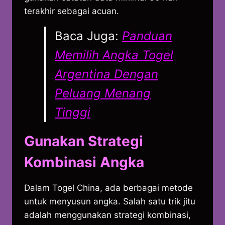
terakhir sebagai acuan.
Baca Juga:
Panduan
Memilih Angka Togel
Argentina Dengan
Peluang Menang
Tinggi
Gunakan Strategi
Kombinasi Angka
Dalam Togel China, ada berbagai metode
untuk menyusun angka. Salah satu trik jitu
adalah menggunakan strategi kombinasi,