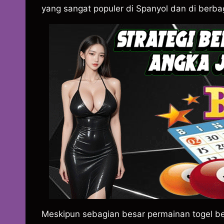
yang sangat populer di Spanyol dan di berba
Meskipun sebagian besar permainan togel b