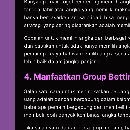
Banyak pemain togel cenderung memilih ang
tanggal lahir atau angka yang memiliki makn
hanya berdasarkan angka pribadi bisa meng
strategi yang sering disarankan adalah memi
Cobalah untuk memilih angka dari berbagai r
dan pastikan untuk tidak hanya memilih ang
pemain percaya bahwa memilih angka secara
lebih baik dalam jangka panjang.
4.
Manfaatkan Group Betti
Salah satu cara untuk meningkatkan peluan
uang adalah dengan bergabung dalam kelompo
beberapa pemain bergabung dan membeli ti
membeli lebih banyak kombinasi angka tanpa
Jika salah satu dari anggota grup menang, h