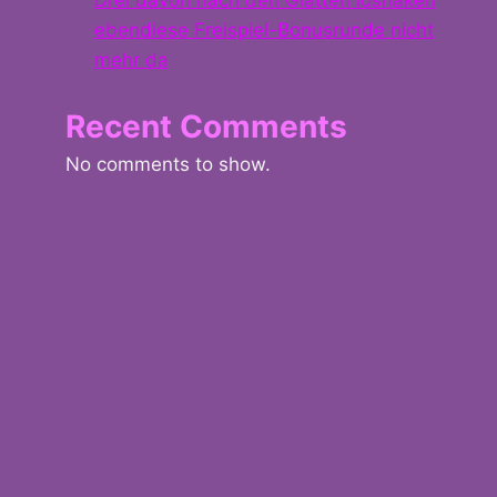
ebendiese Freispiel-Bonusrunde nicht
mehr da
Recent Comments
No comments to show.