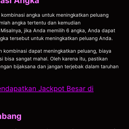
asi Angka
 kombinasi angka untuk meningkatkan peluang
umlah angka tertentu dan kemudian
Misalnya, jika Anda memilih 6 angka, Anda dapat
gka tersebut untuk meningkatkan peluang Anda.
m kombinasi dapat meningkatkan peluang, biaya
 bisa sangat mahal. Oleh karena itu, pastikan
gan bijaksana dan jangan terjebak dalam taruhan
ndapatkan Jackpot Besar di
mbang