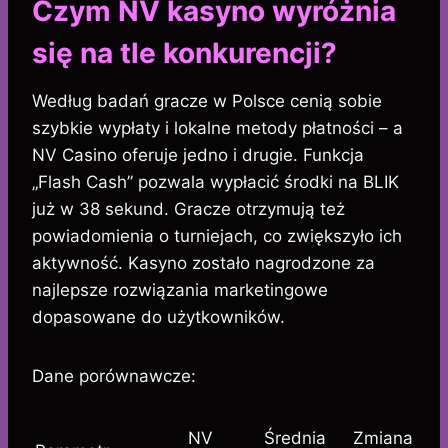
Czym NV kasyno wyróżnia
się na tle konkurencji?
Według badań gracze w Polsce cenią sobie
szybkie wypłaty i lokalne metody płatności – a
NV Casino oferuje jedno i drugie. Funkcja
„Flash Cash” pozwala wypłacić środki na BLIK
już w 38 sekund. Gracze otrzymują też
powiadomienia o turniejach, co zwiększyło ich
aktywność. Kasyno zostało nagrodzone za
najlepsze rozwiązania marketingowe
dopasowane do użytkowników.
Dane porównawcze:
NV
Średnia
Zmiana