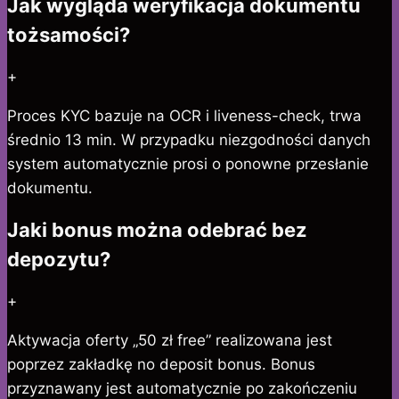
Jak wygląda weryfikacja dokumentu
tożsamości?
+
Proces KYC bazuje na OCR i liveness-check, trwa
średnio 13 min. W przypadku niezgodności danych
system automatycznie prosi o ponowne przesłanie
dokumentu.
Jaki bonus można odebrać bez
depozytu?
+
Aktywacja oferty „50 zł free” realizowana jest
poprzez zakładkę no deposit bonus. Bonus
przyznawany jest automatycznie po zakończeniu