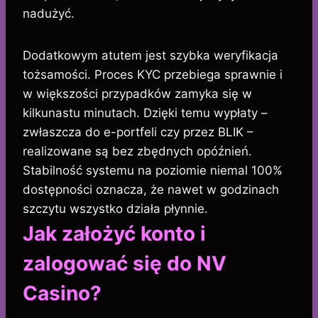
nadużyć.
Dodatkowym atutem jest szybka weryfikacja
tożsamości. Proces KYC przebiega sprawnie i
w większości przypadków zamyka się w
kilkunastu minutach. Dzięki temu wypłaty –
zwłaszcza do e-portfeli czy przez BLIK –
realizowane są bez zbędnych opóźnień.
Stabilność systemu na poziomie niemal 100%
dostępności oznacza, że nawet w godzinach
szczytu wszystko działa płynnie.
Jak założyć konto i
zalogować się do NV
Casino?