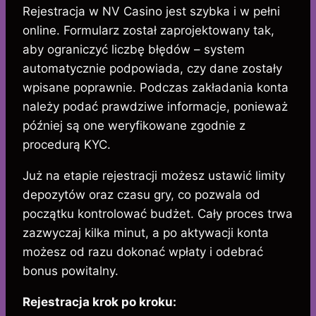
Rejestracja w NV Casino jest szybka i w pełni
online. Formularz został zaprojektowany tak,
aby ograniczyć liczbę błędów – system
automatycznie podpowiada, czy dane zostały
wpisane poprawnie. Podczas zakładania konta
należy podać prawdziwe informacje, ponieważ
później są one weryfikowane zgodnie z
procedurą KYC.
Już na etapie rejestracji możesz ustawić limity
depozytów oraz czasu gry, co pozwala od
początku kontrolować budżet. Cały proces trwa
zazwyczaj kilka minut, a po aktywacji konta
możesz od razu dokonać wpłaty i odebrać
bonus powitalny.
Rejestracja krok po kroku: