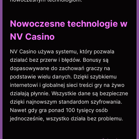
Nowoczesne technologie w
NV Casino
NV Casino używa systemu, który pozwala
działać bez przerw i błędów. Bonusy są
dopasowywane do zachowań graczy na
podstawie wielu danych. Dzięki szybkiemu
internetowi i globalnej sieci treści gry na żywo
działają płynnie. Wszystkie dane są bezpieczne
dzięki najnowszym standardom szyfrowania.
Nawet gdy gra ponad 100 tysięcy osób
jednocześnie, wszystko działa bez problemu.