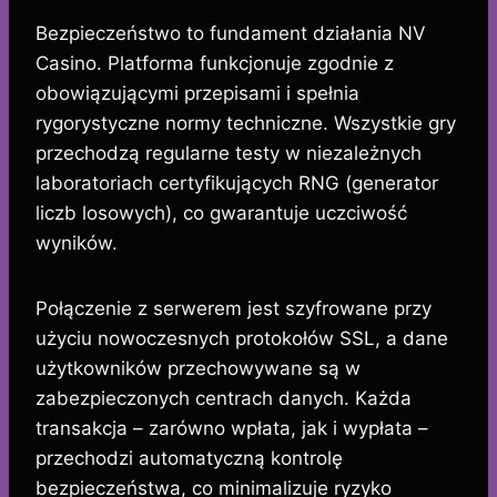
Bezpieczeństwo to fundament działania NV
Casino. Platforma funkcjonuje zgodnie z
obowiązującymi przepisami i spełnia
rygorystyczne normy techniczne. Wszystkie gry
przechodzą regularne testy w niezależnych
laboratoriach certyfikujących RNG (generator
liczb losowych), co gwarantuje uczciwość
wyników.
Połączenie z serwerem jest szyfrowane przy
użyciu nowoczesnych protokołów SSL, a dane
użytkowników przechowywane są w
zabezpieczonych centrach danych. Każda
transakcja – zarówno wpłata, jak i wypłata –
przechodzi automatyczną kontrolę
bezpieczeństwa, co minimalizuje ryzyko