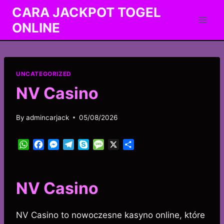
Skip
CARA JACKPOT TOGEL
to
ONLINE
content
UNCATEGORIZED
NV Casino
By
admincarjack
05/08/2026
W
F
M
T
S
M
X
S
h
a
e
e
k
e
h
a
c
s
l
y
s
a
t
e
s
e
p
s
r
NV Casino
s
b
e
g
e
a
e
A
o
n
r
g
p
o
g
a
e
NV Casino to nowoczesne kasyno online, które
p
k
e
m