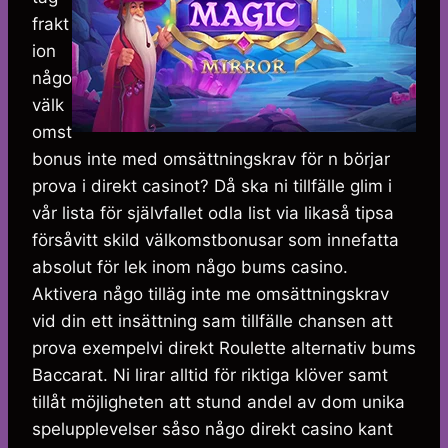
frakt
ion
någo
välk
omst
bonus inte med omsättningskrav för n börjar
prova i direkt casinot? Då ska ni tillfälle glim i
vår lista för självfallet odla list via likaså tipsa
försåvitt skild välkomstbonusar som innefatta
absolut för lek inom någo bums casino.
Aktivera någo tilläg inte me omsättningskrav
vid din ett insättning sam tillfälle chansen att
prova exempelvi direkt Roulette alternativ bums
Baccarat. Ni lirar alltid för riktiga klöver samt
tillåt möjligheten att stund andel av dom unika
spelupplevelser såso någo direkt casino kant