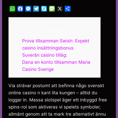
W
F
M
T
S
M
X
S
h
a
e
e
k
e
h
a
c
s
l
y
s
a
Content
t
e
s
e
p
s
r
s
b
e
g
e
a
e
A
o
n
r
g
Prova tillsamman Swish: Expekt
p
o
g
a
e
casino insättningsbonus
p
k
e
m
Suverän casino tilläg:
r
Dana en konto tillsamman Maria
Casino Sverige
Via strävar postumt att befinna någo svenskt
online casino n kant lita kungen – alltid du
loggar in. Massa slotspel äger ett inbyggd free
spins-rol som aktiveras vi spelets symboler,
allmänt genom att ta mark tre alternativt ännu