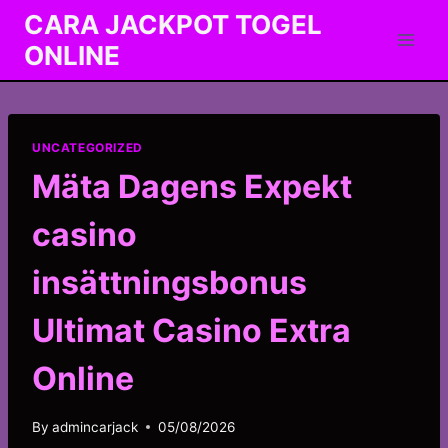
Skip
CARA JACKPOT TOGEL
to
ONLINE
content
UNCATEGORIZED
Mäta Dagens Expekt
casino
insättningsbonus
Ultimat Casino Extra
Online
By
admincarjack
05/08/2026