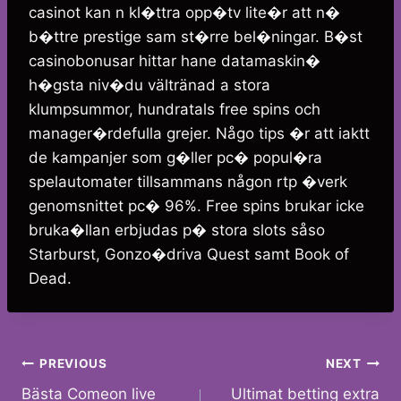
casinot kan n kl�ttra opp�tv lite�r att n�
b�ttre prestige sam st�rre bel�ningar. B�st
casinobonusar hittar hane datamaskin�
h�gsta niv�du vältränad a stora
klumpsummor, hundratals free spins och
manager�rdefulla grejer. Någo tips �r att iaktt
de kampanjer som g�ller pc� popul�ra
spelautomater tillsammans någon rtp �verk
genomsnittet pc� 96%. Free spins brukar icke
bruka�llan erbjudas p� stora slots såso
Starburst, Gonzo�driva Quest samt Book of
Dead.
Post
PREVIOUS
NEXT
Bästa Comeon live
Ultimat betting extra