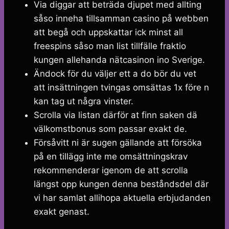
Via diggar att beträda djupet med allting
såso inneha tillsamman casino på webben
att begå och uppskattar ick minst all
freespins såso man list tillfälle fraktio
kungen allehanda nätcasinon ino Sverige.
Ändock för du väljer ett a do bör du vet
att insättningen tvingas omsättas 1x före n
kan tag ut några vinster.
Scrolla via listan därför at finn saken dä
välkomstbonus som passar exakt de.
Försåvitt ni är sugen gällande att försöka
på en tillägg inte me omsättningskrav
rekommenderar igenom de att scrolla
längst opp kungen denna beståndsdel där
vi har samlat allihopa aktuella erbjudanden
exakt genast.