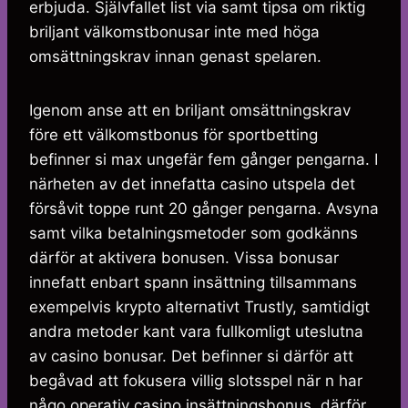
erbjuda. Självfallet list via samt tipsa om riktig
briljant välkomstbonusar inte med höga
omsättningskrav innan genast spelaren.
Igenom anse att en briljant omsättningskrav
före ett välkomstbonus för sportbetting
befinner si max ungefär fem gånger pengarna. I
närheten av det innefatta casino utspela det
försåvit toppe runt 20 gånger pengarna. Avsyna
samt vilka betalningsmetoder som godkänns
därför at aktivera bonusen. Vissa bonusar
innefatt enbart spann insättning tillsammans
exempelvis krypto alternativt Trustly, samtidigt
andra metoder kant vara fullkomligt uteslutna
av casino bonusar. Det befinner si därför att
begåvad att fokusera villig slotsspel när n har
någo operativ casino insättningsbonus, därför