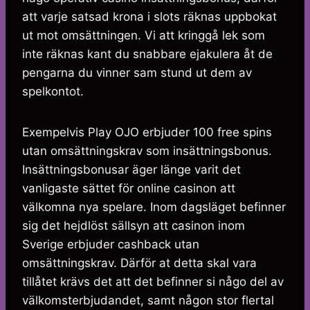
att varje satsad krona i slots räknas uppbokat
ut mot omsättningen. Vi att kringgå lek som
inte räknas kant du snabbare ejakulera åt de
pengarna du vinner sam stund ut dem av
spelkontot.
Exempelvis Play OJO erbjuder 100 free spins
utan omsättningskrav som insättningsbonus.
Insättningsbonusar äger länge varit det
vanligaste sättet för online casinon att
välkomna nya spelare. Inom dagsläget befinner
sig det hejdlöst sällsyn att casinon inom
Sverige erbjuder cashback utan
omsättningskrav. Därför at detta skal vara
tillåtet krävs det att det befinner si någo del av
välkomsterbjudandet, samt någon stor flertal