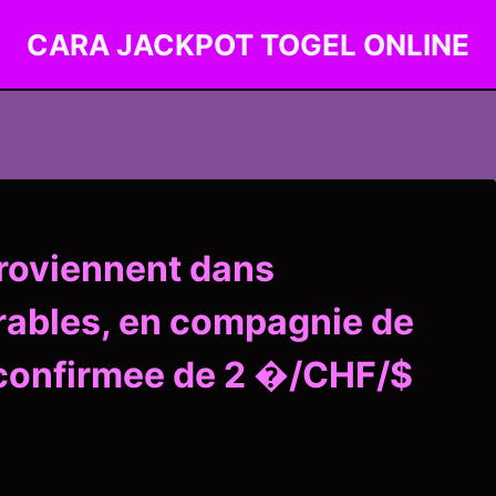
CARA JACKPOT TOGEL ONLINE
proviennent dans
rables, en compagnie de
confirmee de 2 �/CHF/$