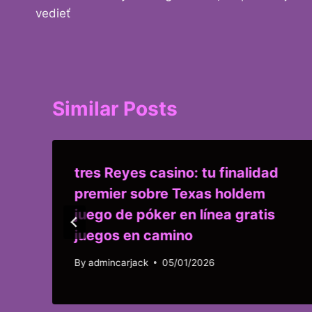
navigation
vedieť
Similar Posts
tres Reyes casino: tu finalidad
premier sobre Texas holdem
juego de póker en línea gratis
juegos en camino
By
admincarjack
05/01/2026