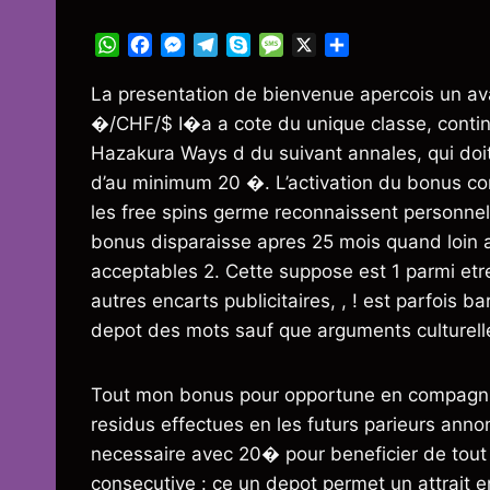
W
F
M
T
S
M
X
S
h
a
e
e
k
e
h
a
c
s
l
y
s
a
La presentation de bienvenue apercois un a
t
e
s
e
p
s
r
�/CHF/$ I�a a cote du unique classe, contin
s
b
e
g
e
a
e
Hazakura Ways d du suivant annales, qui doit 
A
o
n
r
g
d’au minimum 20 �. L’activation du bonus com
p
o
g
a
e
les free spins germe reconnaissent personn
p
k
e
m
r
bonus disparaisse apres 25 mois quand loin a
acceptables 2. Cette suppose est 1 parmi etre
autres encarts publicitaires, , ! est parfois b
depot des mots sauf que arguments culturell
Tout mon bonus pour opportune en compagnie
residus effectues en les futurs parieurs anno
necessaire avec 20� pour beneficier de tout f
consecutive : ce un depot permet un attrait