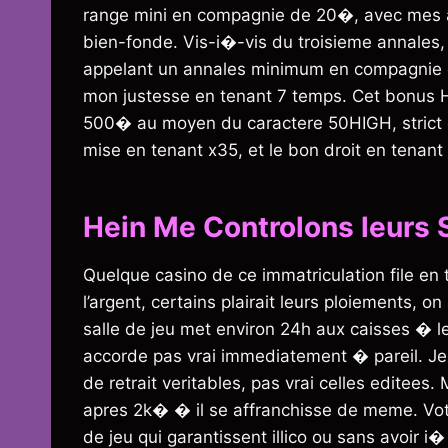
range mini en compagnie de 20�, avec mes a
bien-fonde. Vis-i�-vis du troisieme annales,
appelant un annales minimum en compagnie d
mon justesse en tenant 7 temps. Cet bonus Hi
500� au moyen du caractere 50HIGH, strict ce
mise en tenant x35, et le bon droit en tenant 
Hein Me Controlons leurs S
Quelque casino de ce immatriculation file en
l’argent, certains plairait leurs ploiements, o
salle de jeu met environ 24h aux caisses � l
accorde pas vrai immediatement � pareil. J
de retrait veritables, pas vrai celles editee
apres 2k� � il se affranchisse de meme. Votr
de jeu qui garantissent illico ou sans avoir i