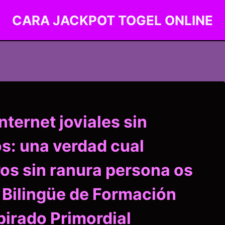
CARA JACKPOT TOGEL ONLINE
internet joviales sin
s: una verdad cual
ros sin ranura persona os
 Bilingüe de Formación
pirado Primordial