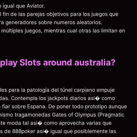
igual que Aviator.
 fin de las parejas objetivos para los juegos que
ara generadores sobre numeros aleatorios.
múltiples juegos, mientras cual otras las limitan en
play Slots around australia?
s para la patologí­a del túnel carpiano empuje
idas. Contempla los jackpots diarios asi� como
de fiar sobre Espana. De poner todo prototipo aunque
ganismo tragamonedas Gates of Olympus (Pragmatic
ante moda tal asi� como aprovecha varias que
es de 888poker asi� igual que posiblemente las