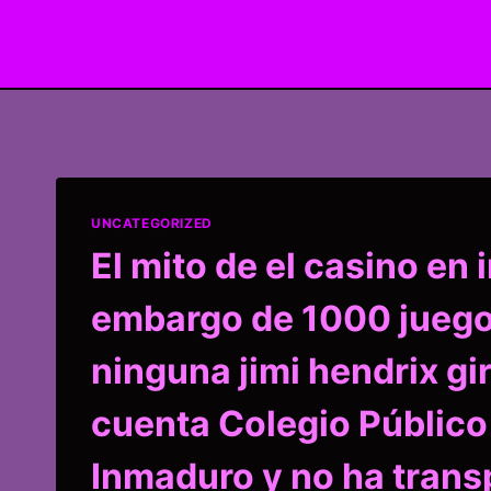
Skip
to
content
UNCATEGORIZED
El mito de el casino en 
embargo de 1000 juego
ninguna jimi hendrix gi
cuenta Colegio Público
Inmaduro y no ha trans