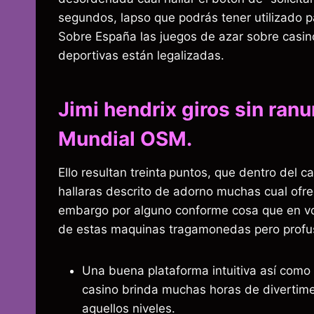
segundos, lapso que podrás tener utilizado par
Sobre España las juegos de azar sobre casino
deportivas están legalizadas.
Jimi hendrix giros sin ranur
Mundial OSM.
Ello resultan treinta puntos, que dentro del 
hallaras descrito de adorno muchas cual ofrec
embargo por alguno conforme cosa que en vd.
de estas maquinas tragamonedas pero profus
Una buena plataforma intuitiva así­ como
casino brinda muchas horas de divertime
aquellos niveles.