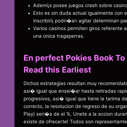
Ademí¡s posee juegos crash sobre casino 
Esto es sin duda actual igualmente con el
inscribirí¡ podri�an agitar determinan p
Varios casinos permiten giros referente a 
una única tragaperras.
En perfect Pokies Book To 
Read this Earliest
Dichos estrategias resultan muy recomendable
asi� igual que ensei�ar hasta retiradas rap
progresivos, asi� igual que tiene la tarima 
correcto, la resolucion de regreso de su or
Play) seri�a de el %. Unete a la accion dur
existe de ofrecerte! Todos son representant