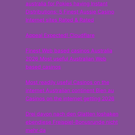
australia for Pokies having Instant
Distributions: 5 Finest Aussie Casino
Internet sites Rated & Rated
Appeal Expected! Cloudflare
Finest Web based casinos Australia
2026 Most useful Australian Web
based casinos
Most readily useful Casinos on the
internet Australian continent Bien au
Casinos on the internet getting 2026
Drei davon nach den Glatten loshaken
ebendiese Freispiel-Bonusrunde nicht
mehr da